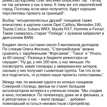
режиссер картины Олег Фесенко объясняет так: "Питер
не так засвечен у нас в кино. К тому же это европейский
город. Поэтому, если кино получится, будут хорошие
перспективы проката за границей".
Выбор "четырехколесных друзей" гонщиков также
впечатляет, в картине сняли Opel Calibra, Mersedes 190,
Toyota Celica, Subaru WRX, Mazda RX7, Hummer и Ferrari.
Также снималась старая "Победа" с кузовом кабриолет и
двигателем BMW.
Бюджет ленты составил около 5 миллионов долларов.
По словам Олега Фесенко, "Стритрейсеров" можно
сравнить с зарубежными "Форсажем", "Такси" и "Угнать
за 60 секунд". Разница в бюджете режиссера не
смущает: "Ну да, у них 160 млн, у нас меньше. Но
посмотрите, какие гонорары у американских актеров,
сколько у них получает съемочная группа. Так что если
все подсчитать, то условно наши проекты сопоставимы".
Между тем, по мнению одного из ночных гонщиков
Северной столицы, фильм не станет большим
катализатором интереса к уличным гонкам. "Мы сходим
в кино, посмеемся. По телевизору, даже не в фильмах, а
в репортажах о нас – мало правды", - добавил
пожелавший остаться неизвестным стритрейсер.