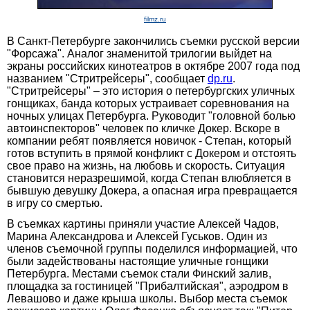
filmz.ru
В Санкт-Петербурге закончились съемки русской версии
"Форсажа". Аналог знаменитой трилогии выйдет на
экраны российских кинотеатров в октябре 2007 года под
названием "Стритрейсеры", сообщает
dp.ru
.
"Стритрейсеры" – это история о петербургских уличных
гонщиках, банда которых устраивает соревнования на
ночных улицах Петербурга. Руководит "головной болью
автоинспекторов" человек по кличке Докер. Вскоре в
компании ребят появляется новичок - Степан, который
готов вступить в прямой конфликт c Докером и отстоять
свое право на жизнь, на любовь и скорость. Ситуация
становится неразрешимой, когда Степан влюбляется в
бывшую девушку Докера, а опасная игра превращается
в игру со смертью.
В съемках картины приняли участие Алексей Чадов,
Марина Александрова и Алексей Гуськов. Один из
членов съемочной группы поделился информацией, что
были задействованы настоящие уличные гонщики
Петербурга. Местами съемок стали Финский залив,
площадка за гостиницей "Прибалтийская", аэродром в
Левашово и даже крыша школы. Выбор места съемок