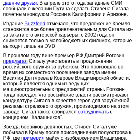
давние друзья
. В апреле этого года западные СМИ
сообщали о желании Путина сделать Стивена Сигала
почетным консулом России в Калифорнии и Аризоне.
Издание
Buzzfeed
отмечало, что предложение Кремля
становится все более привлекательным для Сигала из-
за заката его актерской карьеры: с 2002 года он
снимается только в малобюджетных фильмах, которые
выходят лишь на DVD.
В прошлом году вице-премьер РФ Дмитрий Рогозин
предлагал
Сигалу участвовать в продвижении
российского оружия за рубежом. Это произошло во
время их совместного посещения завода имени
Василия Дегтярева в Коврове Владимирской области,
который является одним из ведущих
машиностроительных предприятий страны. Рогозин
тогда поведал, что российские власти рассматривают
кандидатуру Сигала в качестве героя для зарубежной
рекламы стрелкового оружия, производимого на этом
заводе. Сигал также собирался
сотрудничать
с
концерном "Калашников".
Звезда боевиков девяностых, Стивен Сигал уже
побывал в Крыму после присоединения полуострова к
РФ, где
примерил
майку с изображением Владимира