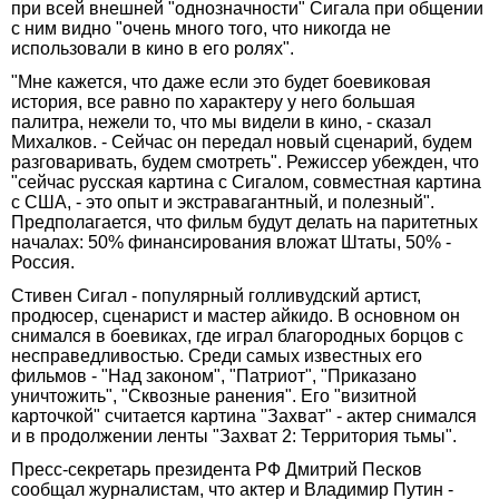
при всей внешней "однозначности" Сигала при общении
с ним видно "очень много того, что никогда не
использовали в кино в его ролях".
"Мне кажется, что даже если это будет боевиковая
история, все равно по характеру у него большая
палитра, нежели то, что мы видели в кино, - сказал
Михалков. - Сейчас он передал новый сценарий, будем
разговаривать, будем смотреть". Режиссер убежден, что
"сейчас русская картина с Сигалом, совместная картина
с США, - это опыт и экстравагантный, и полезный".
Предполагается, что фильм будут делать на паритетных
началах: 50% финансирования вложат Штаты, 50% -
Россия.
Стивен Сигал - популярный голливудский артист,
продюсер, сценарист и мастер айкидо. В основном он
снимался в боевиках, где играл благородных борцов с
несправедливостью. Среди самых известных его
фильмов - "Над законом", "Патриот", "Приказано
уничтожить", "Сквозные ранения". Его "визитной
карточкой" считается картина "Захват" - актер снимался
и в продолжении ленты "Захват 2: Территория тьмы".
Пресс-секретарь президента РФ Дмитрий Песков
сообщал журналистам, что актер и Владимир Путин -