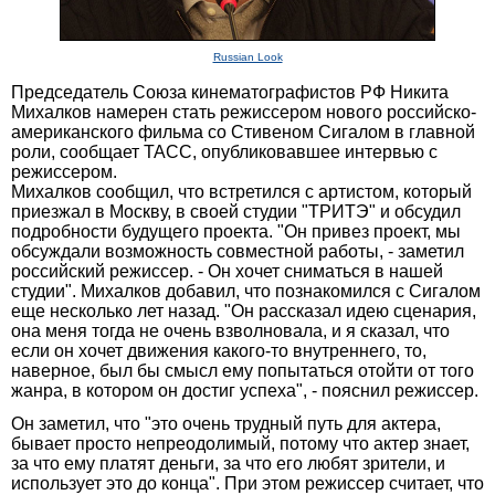
Russian Look
Председатель Союза кинематографистов РФ Никита
Михалков намерен стать режиссером нового российско-
американского фильма со Стивеном Сигалом в главной
роли, сообщает ТАСС, опубликовавшее интервью с
режиссером.
Михалков сообщил, что встретился с артистом, который
приезжал в Москву, в своей студии "ТРИТЭ" и обсудил
подробности будущего проекта. "Он привез проект, мы
обсуждали возможность совместной работы, - заметил
российский режиссер. - Он хочет сниматься в нашей
студии". Михалков добавил, что познакомился с Сигалом
еще несколько лет назад. "Он рассказал идею сценария,
она меня тогда не очень взволновала, и я сказал, что
если он хочет движения какого-то внутреннего, то,
наверное, был бы смысл ему попытаться отойти от того
жанра, в котором он достиг успеха", - пояснил режиссер.
Он заметил, что "это очень трудный путь для актера,
бывает просто непреодолимый, потому что актер знает,
за что ему платят деньги, за что его любят зрители, и
использует это до конца". При этом режиссер считает, что