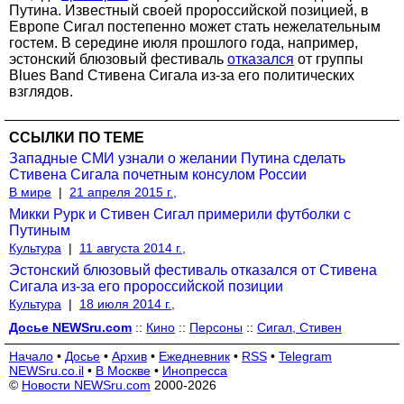
Путина. Известный своей пророссийской позицией, в
Европе Сигал постепенно может стать нежелательным
гостем. В середине июля прошлого года, например,
эстонский блюзовый фестиваль
отказался
от группы
Blues Band Стивена Сигала из-за его политических
взглядов.
ССЫЛКИ ПО ТЕМЕ
Западные СМИ узнали о желании Путина сделать
Стивена Сигала почетным консулом России
В мире
|
21 апреля 2015 г.,
Микки Рурк и Стивен Сигал примерили футболки с
Путиным
Культура
|
11 августа 2014 г.,
Эстонский блюзовый фестиваль отказался от Стивена
Сигала из-за его пророссийской позиции
Культура
|
18 июля 2014 г.,
Досье NEWSru.com
::
Кино
::
Персоны
::
Сигал, Стивен
Начало
•
Досье
•
Архив
•
Ежедневник
•
RSS
•
Telegram
NEWSru.co.il
•
В Москве
•
Инопресса
©
Новости NEWSru.com
2000-2026