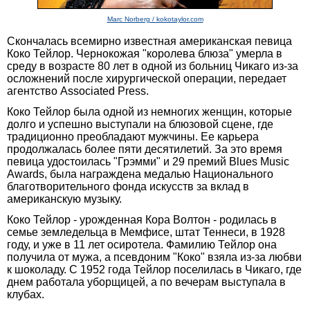
Marc Norberg / kokotaylor.com
Скончалась всемирно известная американская певица
Коко Тейлор. Чернокожая "королева блюза" умерла в
среду в возрасте 80 лет в одной из больниц Чикаго из-за
осложнений после хирургической операции, передает
агентство Associated Press.
Коко Тейлор была одной из немногих женщин, которые
долго и успешно выступали на блюзовой сцене, где
традиционно преобладают мужчины. Ее карьера
продолжалась более пяти десятилетий. За это время
певица удостоилась "Грэмми" и 29 премий Blues Music
Awards, была награждена медалью Национального
благотворительного фонда искусств за вклад в
американскую музыку.
Коко Тейлор - урожденная Кора Волтон - родилась в
семье земледельца в Мемфисе, штат Теннеси, в 1928
году, и уже в 11 лет осиротела. Фамилию Тейлор она
получила от мужа, а псевдоним "Коко" взяла из-за любви
к шоколаду. С 1952 года Тейлор поселилась в Чикаго, где
днем работала уборщицей, а по вечерам выступала в
клубах.