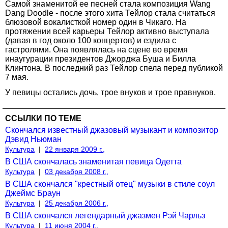
Самой знаменитой ее песней стала композиция Wang
Dang Doodle - после этого хита Тейлор стала считаться
блюзовой вокалисткой номер один в Чикаго. На
протяжении всей карьеры Тейлор активно выступала
(давая в год около 100 концертов) и ездила с
гастролями. Она появлялась на сцене во время
инаугурации президентов Джорджа Буша и Билла
Клинтона. В последний раз Тейлор спела перед публикой
7 мая.
У певицы остались дочь, трое внуков и трое правнуков.
ССЫЛКИ ПО ТЕМЕ
Скончался известный джазовый музыкант и композитор
Дэвид Ньюман
Культура
|
22 января 2009 г.,
В США скончалась знаменитая певица Одетта
Культура
|
03 декабря 2008 г.,
В США скончался "крестный отец" музыки в стиле соул
Джеймс Браун
Культура
|
25 декабря 2006 г.,
В США скончался легендарный джазмен Рэй Чарльз
Культура
|
11 июня 2004 г.,