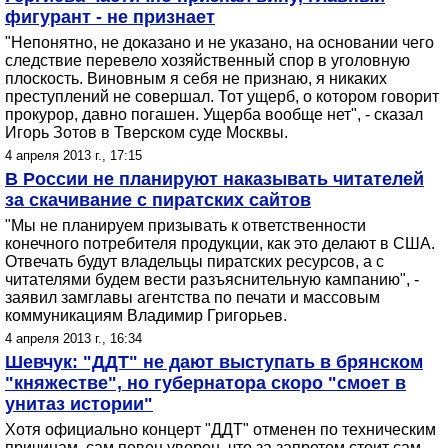
фигурант - не признает
"Непонятно, не доказано и не указано, на основании чего
следствие перевело хозяйственный спор в уголовную
плоскость. Виновным я себя не признаю, я никаких
преступлений не совершал. Тот ущерб, о котором говорит
прокурор, давно погашен. Ущерба вообще нет", - сказал
Игорь Зотов в Тверском суде Москвы.
4 апреля 2013 г., 17:15
В России не планируют наказывать читателей
за скачивание с пиратских сайтов
"Мы не планируем призывать к ответственности
конечного потребителя продукции, как это делают в США.
Отвечать будут владельцы пиратских ресурсов, а с
читателями будем вести разъяснительную кампанию", -
заявил замглавы агентства по печати и массовым
коммуникациям Владимир Григорьев.
4 апреля 2013 г., 16:34
Шевчук: "ДДТ" не дают выступать в брянском
"княжестве", но губернатора скоро "смоет в
унитаз истории"
Хотя официально концерт "ДДТ" отменен по техническим
причинам, сам певец уверен, что за запретом стоит сам