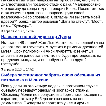
На своем сайте шотландский автор объявил, что у него
диагностировали позднюю стадию рака. "Маловероятно,
что доживу до конца года", - говорит Бэнкс. После того как
стал известен диагноз, он попросил руки своей
возлюбленной со словами: "Согласны ли вы стать моей
вдовой?" Бэнкс - автор романов "Шаги по стеклу", "Мост",
цикла "Культура".
3 апреля 2013 г., 17:14
Назначен новый директор Лувра
Им станет 49-летний Жан-Люк Мартинес, нынешний глава
департамента греческих, этрусских и римских древностей
музея. Срок полномочий Анри Луаретта истекает 14
апреля, и он ранее заявил, что не будет претендовать на
продление мандата, а попробует себя на другой
госслужбе.
3 апреля 2013 г., 14:52
Бибера заставляют забрать свою обезьяну из
питомника в Мюнхене
Певцу дали на это четыре недели, в противном случае
обезьяну передадут одному из зоопарков страны.
Обезьянку Молли не пропустили в Германию, посадив на
карантин, так как у Бибера не оказалось на нее
документов. Эксперты говорят, что у нее и другие