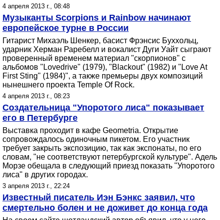
4 апреля 2013 г., 08:48
Музыканты Scorpions и Rainbow начинают
европейское турне в России
Гитарист Михаэль Шенкер, басист Фрэнсис Буххольц,
ударник Херман Раребелл и вокалист Дуги Уайт сыграют
проверенный временем материал "скорпионов" с
альбомов "Lovedrive" (1979), "Blackout" (1982) и "Love At
First Sting" (1984)", а также премьеры двух композиций
нынешнего проекта Temple Of Rock.
4 апреля 2013 г., 08:23
Создательница "Упоротого лиса" показывает
его в Петербурге
Выставка проходит в кафе Geometria. Открытие
сопровождалось одиночным пикетом. Его участник
требует закрыть экспозицию, так как экспонаты, по его
словам, "не соответствуют петербургской культуре". Адель
Морзе обещала в следующий приезд показать "Упоротого
лиса" в других городах.
3 апреля 2013 г., 22:24
Известный писатель Иэн Бэнкс заявил, что
смертельно болен и не доживет до конца года