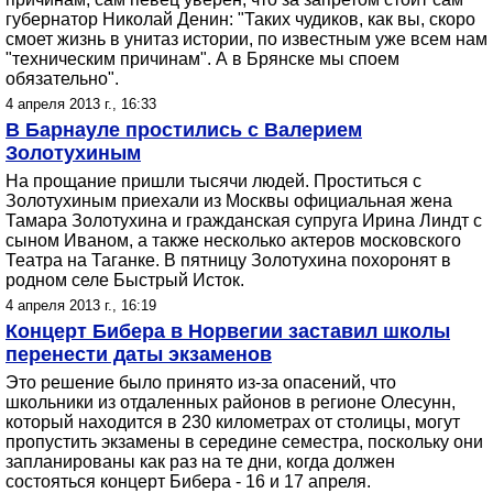
губернатор Николай Денин: "Таких чудиков, как вы, скоро
смоет жизнь в унитаз истории, по известным уже всем нам
"техническим причинам". А в Брянске мы споем
обязательно".
4 апреля 2013 г., 16:33
В Барнауле простились с Валерием
Золотухиным
На прощание пришли тысячи людей. Проститься с
Золотухиным приехали из Москвы официальная жена
Тамара Золотухина и гражданская супруга Ирина Линдт с
сыном Иваном, а также несколько актеров московского
Театра на Таганке. В пятницу Золотухина похоронят в
родном селе Быстрый Исток.
4 апреля 2013 г., 16:19
Концерт Бибера в Норвегии заставил школы
перенести даты экзаменов
Это решение было принято из-за опасений, что
школьники из отдаленных районов в регионе Олесунн,
который находится в 230 километрах от столицы, могут
пропустить экзамены в середине семестра, поскольку они
запланированы как раз на те дни, когда должен
состояться концерт Бибера - 16 и 17 апреля.