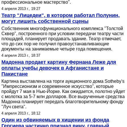
профессиональное мастерство".
4 апреля 2013 г., 19:27
Театр "Лицедеи", в котором работал Полунин,
могут лишить собственной сцены
Собственник многофункционального комплекса "Толстой
Сквер", построенного при условии передачи театру части
площадей, планирует продавать здание. Театр отмечает,
что до сих пор не получил правоустанавливающие
документы на занимаемые четыре года помещения.
4 апреля 2013 г., 18:37
Мадонна продает картину Фернана Леже для
оплаты учебы девочек в Афганистане и
Пакистане
Картина выставлена на торги аукционного дома Sotheby's
"Импрессионизм и современное искусство", которые
пройдут 7 мая в Нью-Йорке. Как ожидается, полотно уйдет
с молотка за 5-7 млн долларов. Все вырученные средства
Мадонна планирует передать благотворительному фонду
"Луч света".
4 апреля 2013 г., 18:12
Один из обвиняемых в хищении из фонда
Гергиева частично признал вину, главный