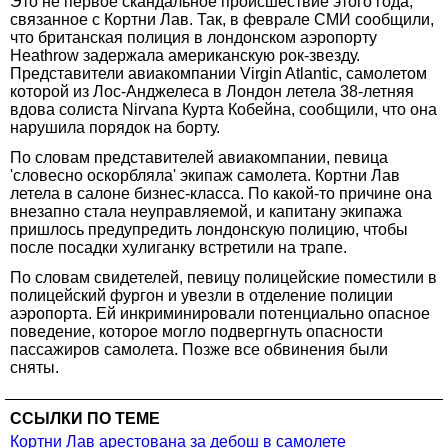
Это не первое скандальное происшествие этого года,
связанное с Кортни Лав. Так, в феврале СМИ сообщили,
что британская полиция в лондонском аэропорту
Heathrow задержала американскую рок-звезду.
Представители авиакомпании Virgin Atlantic, самолетом
которой из Лос-Анджелеса в Лондон летела 38-летняя
вдова солиста Nirvana Курта Кобейна, сообщили, что она
нарушила порядок на борту.
По словам представителей авиакомпании, певица
'словесно оскорбляла' экипаж самолета. Кортни Лав
летела в салоне бизнес-класса. По какой-то причине она
внезапно стала неуправляемой, и капитану экипажа
пришлось предупредить лондонскую полицию, чтобы
после посадки хулиганку встретили на трапе.
По словам свидетелей, певицу полицейские поместили в
полицейский фургон и увезли в отделение полиции
аэропорта. Ей инкриминировали потенциально опасное
поведение, которое могло подвергнуть опасности
пассажиров самолета. Позже все обвинения были
сняты.
ССЫЛКИ ПО ТЕМЕ
Кортни Лав арестована за дебош в самолете