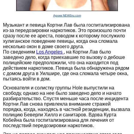
Архив NEWSru.com
Музыкант и певица Кортни Лав была госпитализирована
из-за передозировки наркотиков. Это произошло почти
сразу после ее ареста, поводом к которому послужило
хулиганское поведение певицы, когда она сломала
несколько окон в доме своего друга.
По сведениям
Los Angeles
, на Кортни Лав было
заведено дело, когда приехавшие по вызову о дебоше
полицейские предположили, что она находится под
действием наркотиков. Певица была обнаружена рядом
с домом друга в Уилшире, где она сломала четыре окна,
пытаясь войти в дом.
Основателя и солистку группы Hole выпустили на
свободу, однако на нее было заведено дело и начато
разбирательство. Спустя меньше часа после инцидента
Кортни Лав снова привлекла внимание стражей
порядка, когда, находясь в частной резиденции, вызвала
полицию Беверли Хиллз и санитаров. Вдова Курта
Кобейна была госпитализирована для лечения от
последствий передозировки наркотиков.