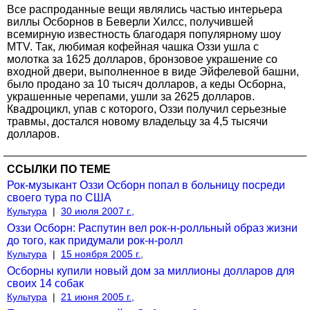
Все распроданные вещи являлись частью интерьера
виллы Осборнов в Беверли Хилсс, получившей
всемирную известность благодаря популярному шоу
MTV. Так, любимая кофейная чашка Оззи ушла с
молотка за 1625 долларов, бронзовое украшение со
входной двери, выполненное в виде Эйфелевой башни,
было продано за 10 тысяч долларов, а кеды Осборна,
украшенные черепами, ушли за 2625 долларов.
Квадроцикл, упав с которого, Оззи получил серьезные
травмы, достался новому владельцу за 4,5 тысячи
долларов.
ССЫЛКИ ПО ТЕМЕ
Рок-музыкант Оззи Осборн попал в больницу посреди
своего тура по США
Культура
|
30 июля 2007 г.,
Оззи Осборн: Распутин вел рок-н-ролльный образ жизни
до того, как придумали рок-н-ролл
Культура
|
15 ноября 2005 г.,
Осборны купили новый дом за миллионы долларов для
своих 14 собак
Культура
|
21 июня 2005 г.,