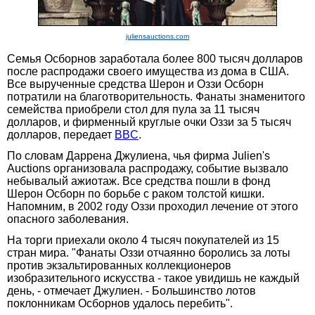
juliensauctions.com
Семья Осборнов заработала более 800 тысяч долларов
после распродажи своего имущества из дома в США.
Все вырученные средства Шерон и Оззи Осборн
потратили на благотворительность. Фанаты знаменитого
семейства приобрели стол для пула за 11 тысяч
долларов, и фирменный круглые очки Оззи за 5 тысяч
долларов, передает
BBC
.
По словам Даррена Джулиена, чья фирма Julien's
Auctions организовала распродажу, событие вызвало
небывалый ажиотаж. Все средства пошли в фонд
Шерон Осборн по борьбе с раком толстой кишки.
Напомним, в 2002 году Оззи проходил лечение от этого
опасного заболевания.
На торги приехали около 4 тысяч покупателей из 15
стран мира. "Фанаты Оззи отчаянно боролись за лоты
против экзальтированных коллекционеров
изобразительного искусства - такое увидишь не каждый
день, - отмечает Джулиен. - Большинство лотов
поклонникам Осборнов удалось перебить".