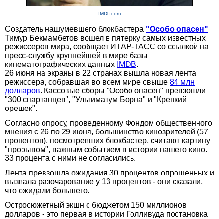
IMDb.com
Создатель нашумевшего блокбастера
"Особо опасен"
Тимур Бекмамбетов вошел в пятерку самых известных
режиссеров мира, сообщает ИТАР-ТАСС со ссылкой на
пресс-службу крупнейшей в мире базы
кинематографических данных
IMDB
.
26 июня на экраны в 22 странах вышла новая лента
режиссера, собравшая во всем мире свыше
84 млн
долларов
. Кассовые сборы "Особо опасен" превзошли
"300 спартанцев", "Ультиматум Борна" и "Крепкий
орешек".
Согласно опросу, проведенному Фондом общественного
мнения с 26 по 29 июня, большинство кинозрителей (57
процентов), посмотревших блокбастер, считают картину
"прорывом", важным событием в истории нашего кино.
33 процента с ними не согласились.
Лента превзошла ожидания 30 процентов опрошенных и
вызвала разочарование у 13 процентов - они сказали,
что ожидали большего.
Остросюжетный экшн с бюджетом 150 миллионов
долларов - это первая в истории Голливуда постановка