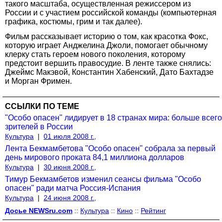
такого масштаба, осуществленная режиссером из
России и с участием российской команды (компьютерная
графика, костюмы, грим и так далее).
Фильм рассказывает историю о том, как красотка Фокс,
которую играет Анджелина Джоли, помогает обычному
клерку стать героем нового поколения, которому
предстоит вершить правосудие. В ленте также снялись:
Джеймс Макэвой, Константин Хабенский, Дато Бахтадзе
и Морган Фримен.
ССЫЛКИ ПО ТЕМЕ
"Особо опасен" лидирует в 18 странах мира: больше всего
зрителей в России
Культура
|
01 июля 2008 г.,
Лента Бекмамбетова "Особо опасен" собрала за первый
день мирового проката 84,1 миллиона долларов
Культура
|
30 июня 2008 г.,
Тимур Бекмамбетов изменил сеансы фильма "Особо
опасен" ради матча Россия-Испания
Культура
|
24 июня 2008 г.,
Досье NEWSru.com
::
Культура
::
Кино
::
Рейтинг