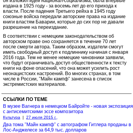
он изложил идеи национал-социализма, была впервые
издана в 1925 году - за восемь лет до его прихода к
власти. После падения Третьего рейха в 1945 году
союзные войска передали авторские права на издание
книги властям Баварии, которые до сих пор не давали
разрешение на переиздание.
В соответствии с немецким законодательством об
авторском праве оно сохраняется в течение 70 лет
после смерти автора. Таким образом, издатели смогут
иметь свободный доступ к подлиннику начиная с января
2016 года. Тем не менее немецкие чиновники заявили,
что будут ограничивать доступ общественности к тексту
книги на фоне опасений, что она может усилить рост
неонацистских настроений. Во многих странах, в том
числе в России, "Майн кампф" занесена в список
экстремистских материалов.
ССЫЛКИ ПО ТЕМЕ
В музее Вагнера в немецком Байройте - новая экспозиция
с антисемитскими эссе композитора
Культура
|
27 июля 2015 г.,
Два тома "Майн кампф" с автографом Гитлера проданы в
Лос-Анджелесе за 64,9 тыс. долларов