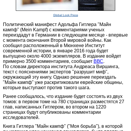
Global Look Press
Политический манифест Адольфа Гитлера "Майн
кампф" (Mein Kampf) с комментариями ученых
переиздадут в Германии в следующем месяце - впервые
с момента окончания Второй мировой войны. Как
сообщил расположенный в Мюнхене Институт
современной истории, в январе 2016 года будет
выпущено около 4000 экземпляров. В издание войдет
примерно 3500 комментариев, сообщает
ВВС
.
По словам директора института Андреаса Виршинга,
текст с пояснениями экспертов "разрушит миф",
окружающий эту книгу. Однако решение переиздать
"Майн кампф" уже раскритиковали еврейские общины,
которые выступают против такого шага.
Ранее сообщалось, что издание будет состоять из двух
томов: в первом томе на 780 страницах разместятся 27
глав, написанных Гитлером, во втором на 1220
страницах будут опубликованы комментарии
исследователей.
Книга Гитлера "Майн кампф" ("Моя борьба"), в которой