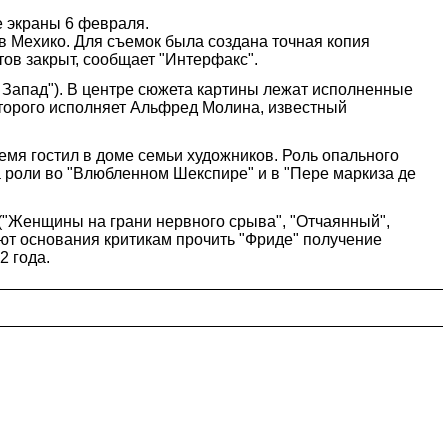
 экраны 6 февраля.
 в Мехико. Для съемок была создана точная копия
тов закрыт, сообщает "Интерфакс".
й Запад"). В центре сюжета картины лежат исполненные
торого исполняет Альфред Молина, известный
емя гостил в доме семьи художников. Роль опального
а роли во "Влюбленном Шекспире" и в "Пере маркиза де
("Женщины на грани нервного срыва", "Отчаянный",
ют основания критикам прочить "Фриде" получение
2 года.