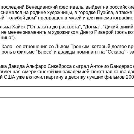
 последний Венецианский фестиваль, выйдет на российские
 снимался на родине художницы, в городке Пуэбла, а также
ный "голубой дом" превращен в музей и для кинематографис
ьма Хайек ("От заката до рассвета", "Догма", "Дикий, дики
не менее знаменитым художником Диего Риверой (роль ко
нина").
 Кало - ее отношения со Львом Троцким, который долгое вр
роль в фильме "Блеск" и дважды номинант на "Оскара" - з
жника Давида Альфаро Сикейроса сыграл Антонио Бандерас 
излюбленная Американской киноакадемией сюжетная канва да
ей США уже включил картину в десятку лучших фильмов 200