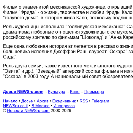
Фильм о знаменитой мексиканской художнице, открывший
Фильм "Фрида" - о жизни, творчестве и любви Фриды Кало
"голубого дома", в котором жила Кало, поскольку подлин
Роль художницы исполнила "голливудская мексиканка" Сал
драматизма любовные отношения художницы с ее мужем, 
российскому зрителю по фильмам "Шоколад" и "Анна Каре
Еще одна любовная история вплетается в рассказ о жизни
большевика исполнил Джеффри Раш, лауреат "Оскара" за 
Сада".
Роль друга семьи, также известного мексиканского худо
"Эвита" и др.). "Звездный" актерский состав фильма и 
"Оскара" в 2003 году. А национальный совет обозревател
Досье NEWSru.com
::
Культура
::
Кино
::
Премьера
Начало
•
Досье
•
Архив
•
Ежедневник
•
RSS
•
Telegram
NEWSru.co.il
•
В Москве
•
Инопресса
©
Новости NEWSru.com
2000-2026