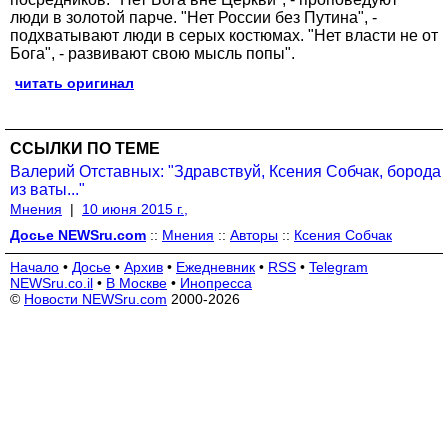
люди в золотой парче. "Нет России без Путина", -
подхватывают люди в серых костюмах. "Нет власти не от
Бога", - развивают свою мысль попы".
читать оригинал
ССЫЛКИ ПО ТЕМЕ
Валерий Отставных: "Здравствуй, Ксения Собчак, борода
из ваты..."
Мнения
|
10 июня 2015 г.,
Досье NEWSru.com
::
Мнения
::
Авторы
::
Ксения Собчак
Начало
•
Досье
•
Архив
•
Ежедневник
•
RSS
•
Telegram
NEWSru.co.il
•
В Москве
•
Инопресса
©
Новости NEWSru.com
2000-2026