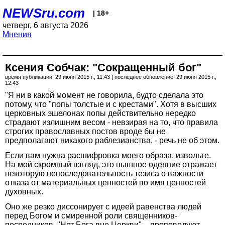
NEWSru.com
| 18+
четверг, 6 августа 2026
Мнения
Ксения Собчак: "Сокращенный бог"
время публикации: 29 июня 2015 г., 11:43 | последнее обновление: 29 июня 2015 г.,
12:43
"Я ни в какой момент не говорила, будто сделала это
потому, что "попы толстые и с крестами". Хотя в высших
церковных эшелонах попы действительно нередко
страдают излишним весом - невзирая на то, что правила
строгих православных постов вроде бы не
предполагают никакого раблезианства, - речь не об этом.
Если вам нужна расшифровка моего образа, извольте.
На мой скромный взгляд, это пышное одеяние отражает
некоторую непоследовательность тезиса о важности
отказа от материальных ценностей во имя ценностей
духовных.
Оно же резко диссонирует с идеей равенства людей
перед Богом и смиренной роли священников-
посредников. "Нет Бога вне Церкви", - проповедуют