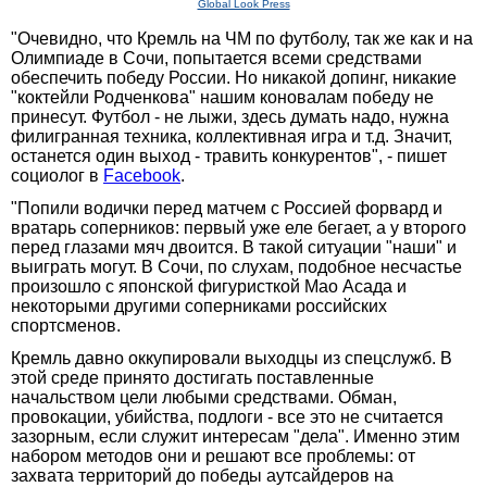
Global Look Press
"Очевидно, что Кремль на ЧМ по футболу, так же как и на
Олимпиаде в Сочи, попытается всеми средствами
обеспечить победу России. Но никакой допинг, никакие
"коктейли Родченкова" нашим коновалам победу не
принесут. Футбол - не лыжи, здесь думать надо, нужна
филигранная техника, коллективная игра и т.д. Значит,
останется один выход - травить конкурентов", - пишет
социолог в
Facebook
.
"Попили водички перед матчем с Россией форвард и
вратарь соперников: первый уже еле бегает, а у второго
перед глазами мяч двоится. В такой ситуации "наши" и
выиграть могут. В Сочи, по слухам, подобное несчастье
произошло с японской фигуристкой Мао Асада и
некоторыми другими соперниками российских
спортсменов.
Кремль давно оккупировали выходцы из спецслужб. В
этой среде принято достигать поставленные
начальством цели любыми средствами. Обман,
провокации, убийства, подлоги - все это не считается
зазорным, если служит интересам "дела". Именно этим
набором методов они и решают все проблемы: от
захвата территорий до победы аутсайдеров на