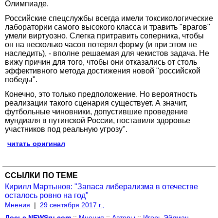
Олимпиаде.
Российские спецслужбы всегда имели токсикологические
лаборатории самого высокого класса и травить "врагов"
умели виртуозно. Слегка притравить соперника, чтобы
он на несколько часов потерял форму (и при этом не
наследить), - вполне решаемая для чекистов задача. Не
вижу причин для того, чтобы они отказались от столь
эффективного метода достижения новой "российской
победы".
Конечно, это только предположение. Но вероятность
реализации такого сценария существует. А значит,
футбольные чиновники, допустившие проведение
мундиаля в путинской России, поставили здоровье
участников под реальную угрозу".
читать оригинал
ССЫЛКИ ПО ТЕМЕ
Кирилл Мартынов: "Запаса либерализма в отечестве
осталось ровно на год"
Мнения
|
29 сентября 2017 г.,
Досье NEWSru.com
::
Мнения
::
Авторы
::
Игорь Эйдман