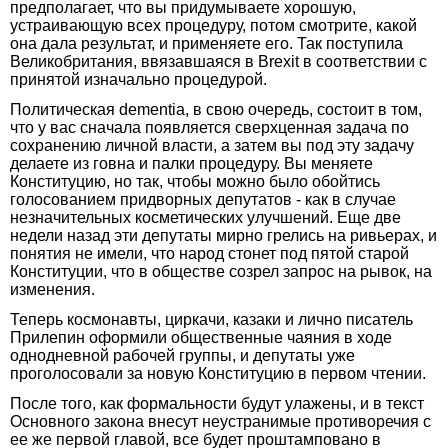
предполагает, что вы придумываете хорошую,
устраивающую всех процедуру,‌ потом смотрите, какой
она дала результат,‌ и применяете его. Так поступила
Великобритания, ввязавшаяся в Brexit в соответствии с
принятой изначально процедурой.
Политическая dementia, в свою очередь, состоит в том,‌
что у вас сначала появляется сверхценная задача по
сохранению личной власти, а затем вы под эту задачу
делаете из говна и палки процедуру. Вы меняете
Конституцию,‌ но так,‌ чтобы можно было обойтись
голосованием придворных депутатов - как в случае
незначительных косметических улучшений. Еще две
недели назад эти депутаты мирно грелись на ривьерах,‌ и
понятия не имели,‌ что народ стонет под пятой старой
Конституции,‌ что в обществе созрел запрос на рывок,‌ на
изменения.
Теперь космонавты, циркачи, казаки и лично писатель
Прилепин оформили общественные чаяния в ходе
однодневной рабочей группы,‌ и депутаты уже
проголосовали за новую Конституцию в первом чтении.
После того, как формальности будут улажены,‌ и в текст
Основного закона внесут неустранимые противоречия с
ее же первой главой, все будет проштамповано в