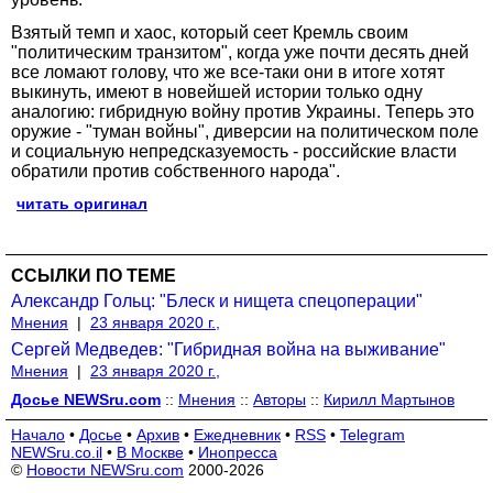
Взятый темп и хаос, который сеет Кремль своим
"политическим транзитом",‌ когда уже почти десять дней
все ломают голову,‌ что же все-таки они в итоге хотят
выкинуть, имеют в новейшей истории только одну
аналогию:‌ гибридную войну против Украины. Теперь это
оружие - "туман войны", диверсии на политическом поле
и социальную непредсказуемость - российские власти
обратили против собственного народа".
читать оригинал
ССЫЛКИ ПО ТЕМЕ
Александр Гольц: "Блеск и нищета спецоперации"
Мнения
|
23 января 2020 г.,
Сергей Медведев: "Гибридная война на выживание"
Мнения
|
23 января 2020 г.,
Досье NEWSru.com
::
Мнения
::
Авторы
::
Кирилл Мартынов
Начало
•
Досье
•
Архив
•
Ежедневник
•
RSS
•
Telegram
NEWSru.co.il
•
В Москве
•
Инопресса
©
Новости NEWSru.com
2000-2026