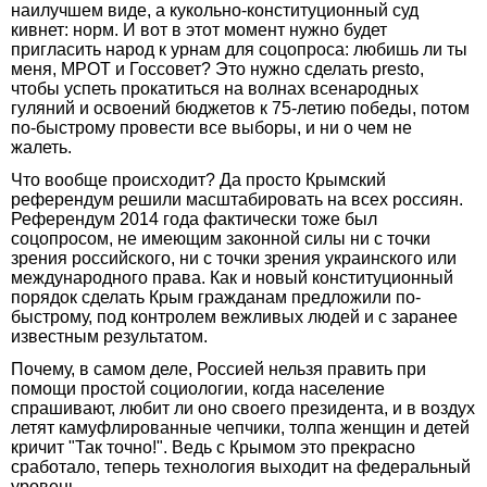
наилучшем виде,‌ а кукольно-конституционный суд
кивнет: норм. И вот в этот момент нужно будет
пригласить народ к урнам для соцопроса:‌ любишь ли ты
меня, МРОТ и Госсовет? Это нужно сделать presto,‌
чтобы успеть прокатиться на волнах всенародных
гуляний и освоений бюджетов к 75-летию победы, потом
по-быстрому провести все выборы,‌ и ни о чем не
жалеть.
Что вообще происходит?‌ Да просто Крымский
референдум решили масштабировать на всех россиян.
Референдум 2014 года фактически тоже был
соцопросом,‌ не имеющим законной силы ни с точки
зрения российского,‌ ни с точки зрения украинского или
международного права. Как и новый конституционный
порядок сделать Крым гражданам предложили по-
быстрому,‌ под контролем вежливых людей и с заранее
известным результатом.
Почему, в самом деле,‌ Россией нельзя править при
помощи простой социологии, когда население
спрашивают,‌ любит ли оно своего президента,‌ и в воздух
летят камуфлированные чепчики, толпа женщин и детей
кричит "Так точно!". Ведь с Крымом это прекрасно
сработало,‌ теперь технология выходит на федеральный
уровень.