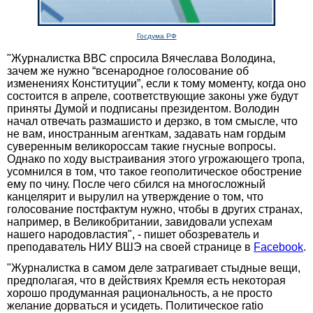
Госдума РФ
"Журналистка BBC спросила Вячеслава Володина,‌
зачем же нужно “всенародное голосование об
изменениях Конституции”, если к тому моменту, когда оно
состоится в апреле, соответствующие законы уже будут
приняты Думой и подписаны президентом. Володин
начал отвечать размашисто и дерзко, в том смысле,‌ что
не вам, иностранным агенткам, задавать нам гордым
суверенным великороссам такие гнусные вопросы.
Однако по ходу выстраивания этого угрожающего тропа,
усомнился в том,‌ что такое геополитическое обострение
ему по чину. После чего сбился на многосложный
канцелярит и вырулил на утверждение о том,‌ что
голосование постфактум нужно,‌ чтобы в других странах,
например,‌ в Великобритании,‌ завидовали успехам
нашего народовластия", - пишет обозреватель и
преподаватель НИУ ВШЭ на своей странице в
Facebook
.
"Журналистка в самом деле затрагивает стыдные вещи,
предполагая,‌ что в действиях Кремля есть некоторая
хорошо продуманная рациональность, а не просто
желание дорваться и усидеть. Политическое ratio