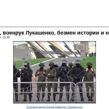
 военрук Лукашенко, безмен истории и 
., 11:30
Стоп-кадр видео Радыё Свабода / Youtube.com