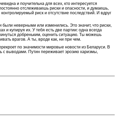
чевидна и поучительна для всех, кто интересуется
, постоянно отслеживаешь риски и опасности, и думаешь,
о контролируемый риск и отсутствие последствий. И вдруг
ти были неверными или изменились. Это значит, что риски,
 и купируя их. У тебя есть две партии: одна всегда
рикинуться добреньким, оценить ситуацию. Ты можешь
вать врагов. А ты, вроде как, ни при чем.
перекроет по значимости мировые новости из Беларуси. В
ить с выводами. Путин переживает эрозию харизмы,