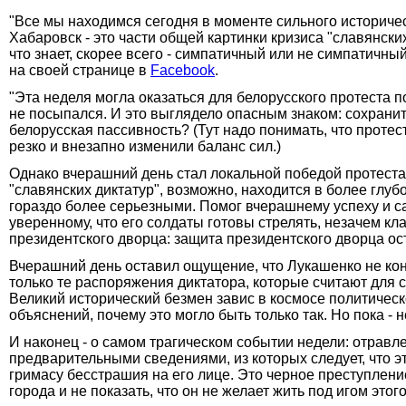
"Все мы находимся сегодня в моменте сильного историч
Хабаровск - это части общей картинки кризиса "славянских 
что знает, скорее всего - симпатичный или не симпатичны
на своей странице в
Facebook
.
"Эта неделя могла оказаться для белорусского протеста
не посыпался. И это выглядело опасным знаком: сохранит
белорусская пассивность? (Тут надо понимать, что протес
резко и внезапно изменили баланс сил.)
Однако вчерашний день стал локальной победой протеста -
"славянских диктатур", возможно, находится в более глуб
гораздо более серьезными. Помог вчерашнему успеху и с
уверенному, что его солдаты готовы стрелять, незачем кл
президентского дворца: защита президентского дворца о
Вчерашний день оставил ощущение, что Лукашенко не кон
только те распоряжения диктатора, которые считают для 
Великий исторический безмен завис в космосе политическо
объяснений, почему это могло быть только так. Но пока - 
И наконец - о самом трагическом событии недели: отрав
предварительными сведениями, из которых следует, что эт
гримасу бесстрашия на его лице. Это черное преступление
города и не показать, что он не желает жить под игом этог