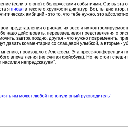
ение (если это оно) с белорусскими событиями. Связь эта о
ста я
писал
в тексте о хрупкости диктатур. Вот, ты диктатор
олитических амбиций - это то, что тебе нужно, это абсолютн
 твои представления о рисках, их весе и их контролируемос
бе надо действовать, перевзвешивая представления о рисках
 мочить, завтра поздно, другая - что нужно повременить, п
ут давать комментарии со слащавой улыбкой, а вторые - уби
 их мнению, произошло с Алексеем. Эта пресс-конференция 
обого впечатления (не считая фейсбука). Но не стоит спеш
т насилия непредсказуем".
авлять им может любой непопулярный руководитель"