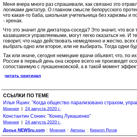
Меня вчера много раз спрашивали, как связано это отравл
логиками диктатур. О главном смысле белорусского проте
что какая-то баба, школьная учительница без харизмы и п
- хренак.
Что это значит для диктатора-соседа? Это значит, что все
казавшиеся управляемыми, могут легко оказаться не. И те
говорит, что надо действовать немедленно и жестко, всех
выбрать одно или второе, или не выбирать. Тогда одни буд
Так или иначе, сегодня немецкие врачи объявят, что, по
России в первый день она скорее всего не произведет ос
сопоставимую с лукашенковской, а в такой момент эффек
читать оригинал
ССЫЛКИ ПО ТЕМЕ
Илья Яшин: "Когда общество парализовано страхом, упр
Мнения
|
24 августа 2020 г.,
Константин Сонин: "Конец Лукашенко"
Мнения
|
24 августа 2020 г.,
Досье NEWSru.com
::
Мнения
::
Авторы
::
Кирилл Рогов