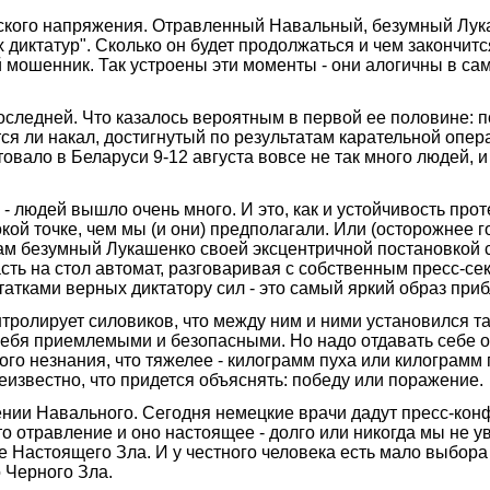
еского напряжения. Отравленный Навальный, безумный Лук
диктатур". Сколько он будет продолжаться и чем закончится,
й мошенник. Так устроены эти моменты - они алогичны в са
 последней. Что казалось вероятным в первой ее половине
ся ли накал, достигнутый по результатам карательной опера
товало в Беларуси 9-12 августа вовсе не так много людей, 
 людей вышло очень много. И это, как и устойчивость проте
окой точке, чем мы (и они) предполагали. Или (осторожнее г
ам безумный Лукашенко своей эксцентричной постановкой 
асть на стол автомат, разговаривая с собственным пресс-с
статками верных диктатору сил - это самый яркий образ пр
тролирует силовиков, что между ним и ними установился т
себя приемлемыми и безопасными. Но надо отдавать себе о
го незнания, что тяжелее - килограмм пуха или килограмм г
неизвестно, что придется объяснять: победу или поражение.
лении Навального. Сегодня немецкие врачи дадут пресс-ко
о отравление и оно настоящее - долго или никогда мы не ув
 Настоящего Зла. И у честного человека есть мало выбора 
о Черного Зла.