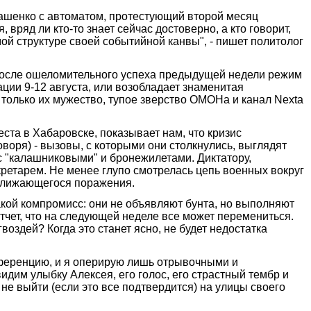
ашенко с автоматом, протестующий второй месяц
 вряд ли кто-то знает сейчас достоверно, а кто говорит,
мой структуре своей событийной канвы", - пишет политолог
: после ошеломительного успеха предыдущей недели режим
ции 9-12 августа, или возобладает знаменитая
и только их мужество, тупое зверство ОМОНа и канал Nexta
ста в Хабаровске, показывает нам, что кризис
оворя) - вызовы, с которыми они столкнулись, выглядят
с "калашниковыми" и бронежилетами. Диктатору,
екретарем. Не менее глупо смотрелась цепь военных вокруг
иближающегося поражения.
акой компромисс: они не объявляют бунта, но выполняют
тчет, что на следующей неделе все может перемениться.
воздей? Когда это станет ясно, не будет недостатка
нференцию, и я оперирую лишь отрывочными и
идим улыбку Алексея, его голос, его страстный тембр и
не выйти (если это все подтвердится) на улицы своего