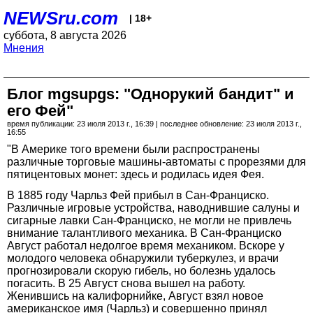
NEWSru.com
| 18+
суббота, 8 августа 2026
Мнения
Блог mgsupgs: "Однорукий бандит" и
его Фей"
время публикации: 23 июля 2013 г., 16:39 | последнее обновление: 23 июля 2013 г.,
16:55
"В Америке того времени были распространены
различные торговые машины-автоматы с прорезями для
пятицентовых монет: здесь и родилась идея Фея.
В 1885 году Чарльз Фей прибыл в Сан-Франциско.
Различные игровые устройства, наводнившие салуны и
сигарные лавки Сан-Франциско, не могли не привлечь
внимание талантливого механика. В Сан-Франциско
Август работал недолгое время механиком. Вскоре у
молодого человека обнаружили туберкулез, и врачи
прогнозировали скорую гибель, но болезнь удалось
погасить. В 25 Август снова вышел на работу.
Женившись на калифорнийке, Август взял новое
американское имя (Чарльз) и совершенно принял