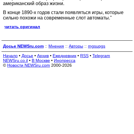
американский образ жизни.
В конце 1890-х годов стали появляться игры, которые
сильно похожи на современные слот автоматы."
читать оригинал
Досье NEWSru.com
::
Мнения
::
Авторы
::
mgsupgs
Начало
•
Досье
•
Архив
•
Ежедневник
•
RSS
•
Telegram
NEWSru.co.il
•
В Москве
•
Инопресса
©
Новости NEWSru.com
2000-2026