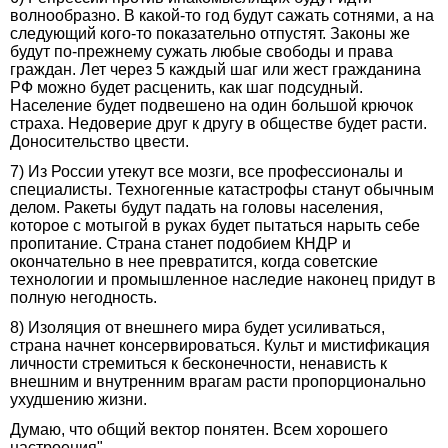
волнообразно. В какой-то год будут сажать сотнями, а на
следующий кого-то показательно отпустят. Законы же
будут по-прежнему сужать любые свободы и права
граждан. Лет через 5 каждый шаг или жест гражданина
РФ можно будет расценить, как шаг подсудный.
Население будет подвешено на один большой крючок
страха. Недоверие друг к другу в обществе будет расти.
Доносительство цвести.
7) Из России утекут все мозги, все профессионалы и
специалисты. Техногенные катастрофы станут обычным
делом. Ракеты будут падать на головы населения,
которое с мотыгой в руках будет пытаться нарыть себе
пропитание. Страна станет подобием КНДР и
окончательно в нее превратится, когда советские
технологии и промышленное наследие наконец придут в
полную негодность.
8) Изоляция от внешнего мира будет усиливаться,
страна начнет консервироваться. Культ и мистификация
личности стремиться к бесконечности, ненависть к
внешним и внутренним врагам расти пропорционально
ухудшению жизни.
Думаю, что общий вектор понятен. Всем хорошего
настроения".