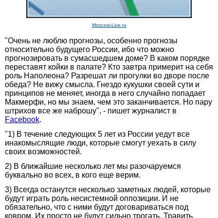
Moscow-Live.ru
"Очень не люблю прогнозы, особенно прогнозы
относительно будущего России, ибо что можно
прогнозировать в сумасшедшем доме? В каком порядке
переставят койки в палате? Кто завтра примерит на себя
роль Наполеона? Разрешат ли прогулки во дворе после
обеда? Не вижу смысла. Гнездо кукушки своей сути и
принципов не меняет, иногда в него случайно попадает
Макмерфи, но мы знаем, чем это заканчивается. Но пару
штрихов все же наброшу", - пишет журналист в
Facebook
.
"1) В течение следующих 5 лет из России уедут все
инакомыслящие люди, которые смогут уехать в силу
своих возможностей.
2) В ближайшие несколько лет мы разочаруемся
буквально во всех, в кого еще верим.
3) Всегда останутся несколько заметных людей, которые
будут играть роль несистемной оппозиции. И не
обязательно, что с ними будут договариваться под
ковром. Их просто не будут сильно трогать. Травить