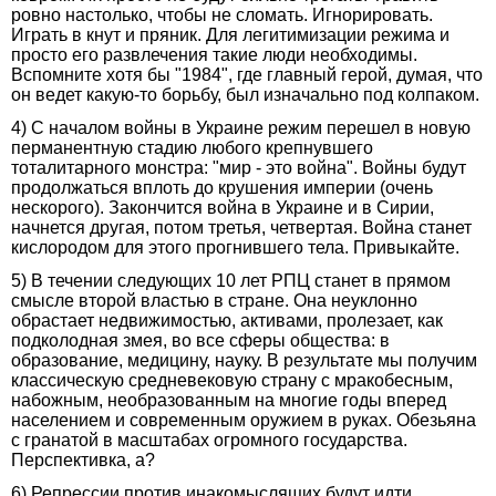
ровно настолько, чтобы не сломать. Игнорировать.
Играть в кнут и пряник. Для легитимизации режима и
просто его развлечения такие люди необходимы.
Вспомните хотя бы "1984", где главный герой, думая, что
он ведет какую-то борьбу, был изначально под колпаком.
4) С началом войны в Украине режим перешел в новую
перманентную стадию любого крепнувшего
тоталитарного монстра: "мир - это война". Войны будут
продолжаться вплоть до крушения империи (очень
нескорого). Закончится война в Украине и в Сирии,
начнется другая, потом третья, четвертая. Война станет
кислородом для этого прогнившего тела. Привыкайте.
5) В течении следующих 10 лет РПЦ станет в прямом
смысле второй властью в стране. Она неуклонно
обрастает недвижимостью, активами, пролезает, как
подколодная змея, во все сферы общества: в
образование, медицину, науку. В результате мы получим
классическую средневековую страну с мракобесным,
набожным, необразованным на многие годы вперед
населением и современным оружием в руках. Обезьяна
с гранатой в масштабах огромного государства.
Перспективка, а?
6) Репрессии против инакомыслящих будут идти