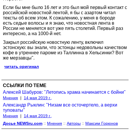
Если бы мне было 16 лет и это был мой первый контакт с
российской новостной лентой, я бы с азартом читал
тексты об всем этом. К сожалению, у меня в бороде
есть седые волосы и я знаю, что новостная лента в
России не меняется вот уже пять столетий. Первый раз
интересно, а на 1000-й нет.
Закрыл российскую новостную ленту, включил
эстонскую: вы знали, что эстонцы недовольны качеством
кофе в утреннее пароме из Таллинна в Хельсинки? Вот
же мерзавцы".
читать оригинал
ССЫЛКИ ПО ТЕМЕ
Алексей Шабуров: "Летопись храма начинается с бойни"
Мнения
|
14 мая 2019 г.,
Александр Рыклин: "Низам все осточертело, а верхи
туповаты"
Мнения
|
14 мая 2019 г.,
Досье NEWSru.com
::
Мнения
::
Авторы
::
Максим Горюнов