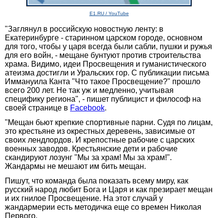
E1.RU / YouTube
"Заглянул в российскую новостную ленту: в
Екатеринбурге - старинном царском городе, основном
для того, чтобы у царя всегда были сабли, пушки и ружья
для его войн, - мещане бунтуют против строительства
храма. Видимо, идеи Просвещения и гуманистического
атеизма достигли и Уральских гор. С публикации письма
Иммануила Канта "Что такое Просвещение?" прошло
всего 200 лет. Не так уж и медленно, учитывая
специфику региона", - пишет публицист и философ на
своей странице в
Facebook
.
"Мещан бьют крепкие спортивные парни. Судя по лицам,
это крестьяне из окрестных деревень, зависимые от
своих лендлордов. И крепостные рабочие с царских
военных заводов. Крестьянские дети и рабочие
скандируют лозунг "Мы за храм! Мы за храм!".
Жандармы не мешают им бить мещан.
Пишут, что команда была показать всему миру, как
русский народ любит Бога и Царя и как презирает мещан
и их гнилое Просвещение. На этот случай у
жандармерии есть методичка еще со времен Николая
Первого.