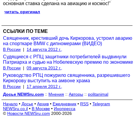
основная ставка сделана на авиацию и космос!"
читать оригинал
ССЫЛКИ ПО ТЕМЕ
Cвященник, крестивший дочь Киркорова, устроил аварию
на спорткаре BMW с дипномерами (ВИДЕО)
В России
|
14 августа 2012 г.,
Судящиеся с РПЦ защитники потребителей выдвинули
Патриарха и судью на Нобелевскую премию по экономике
В России
|
09 августа 2012 г.,
Руководство РПЦ пожурило священника, разрешившего
Киркорову выступить на амвоне храма
В России
|
17 апреля 2012 г.,
Досье NEWSru.com
::
Мнения
::
Авторы
::
politanimal
Начало
•
Досье
•
Архив
•
Ежедневник
•
RSS
•
Telegram
NEWSru.co.il
•
В Москве
•
Инопресса
©
Новости NEWSru.com
2000-2026