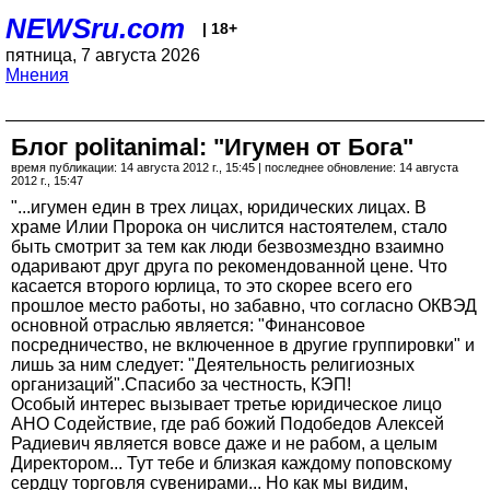
NEWSru.com
| 18+
пятница, 7 августа 2026
Мнения
Блог politanimal: "Игумен от Бога"
время публикации: 14 августа 2012 г., 15:45 | последнее обновление: 14 августа
2012 г., 15:47
"...игумен един в трех лицах, юридических лицах. В
храме Илии Пророка он числится настоятелем, стало
быть смотрит за тем как люди безвозмездно взаимно
одаривают друг друга по рекомендованной цене. Что
касается второго юрлица, то это скорее всего его
прошлое место работы, но забавно, что согласно ОКВЭД
основной отраслью является: "Финансовое
посредничество, не включенное в другие группировки" и
лишь за ним следует: "Деятельность религиозных
организаций".Спасибо за честность, КЭП!
Особый интерес вызывает третье юридическое лицо
АНО Содействие, где раб божий Подобедов Алексей
Радиевич является вовсе даже и не рабом, а целым
Директором... Тут тебе и близкая каждому поповскому
сердцу торговля сувенирами... Но как мы видим,