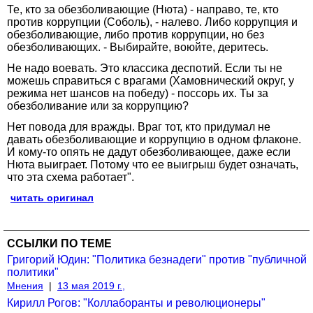
Те, кто за обезболивающие (Нюта) - направо, те, кто
против коррупции (Соболь), - налево. Либо коррупция и
обезболивающие, либо против коррупции, но без
обезболивающих. - Выбирайте, воюйте, деритесь.
Не надо воевать. Это классика деспотий. Если ты не
можешь справиться с врагами (Хамовнический округ, у
режима нет шансов на победу) - поссорь их. Ты за
обезболивание или за коррупцию?
Нет повода для вражды. Враг тот, кто придумал не
давать обезболивающие и коррупцию в одном флаконе.
И кому-то опять не дадут обезболивающее, даже если
Нюта выиграет. Потому что ее выигрыш будет означать,
что эта схема работает".
читать оригинал
ССЫЛКИ ПО ТЕМЕ
Григорий Юдин: "Политика безнадеги" против "публичной
политики"
Мнения
|
13 мая 2019 г.,
Кирилл Рогов: "Коллаборанты и революционеры"