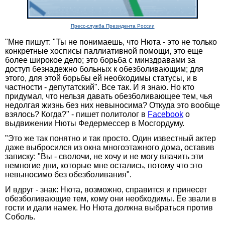
Пресс-служба Президента России
"Мне пишут: "Ты не понимаешь, что Нюта - это не только
конкретные хосписы паллиативной помощи, это еще
более широкое дело; это борьба с минздравами за
доступ безнадежно больных к обезболивающим; для
этого, для этой борьбы ей необходимы статусы, и в
частности - депутатский". Все так. И я знаю. Но кто
придумал, что нельзя давать обезболивающее тем, чья
недолгая жизнь без них невыносима? Откуда это вообще
взялось? Когда?" - пишет политолог в
Facebook
о
выдвижении Нюты Федермессер в Мосгордуму.
"Это же так понятно и так просто. Один известный актер
даже выбросился из окна многоэтажного дома, оставив
записку: "Вы - сволочи, не хочу и не могу влачить эти
немногие дни, которые мне остались, потому что это
невыносимо без обезболивания".
И вдруг - знак: Нюта, возможно, справится и принесет
обезболивающие тем, кому они необходимы. Ее звали в
гости и дали намек. Но Нюта должна выбраться против
Соболь.