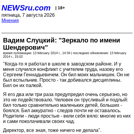
NEWSru.com
| 18+
пятница, 7 августа 2026
Мнения
Вадим Слуцкий: "Зеркало по имени
Шендерович"
время публикации: 13 february 2014 г., 14:34 | последнее обновление: 13 february
2014 г., 15:02
"Когда-то я работал в школе в заводском районе. И у
меня случился конфликт с учителем труда, назову его
Сергеем Геннадьевичем. Он бил моих мальчишек. Он не
был вспыльчив. Просто - так добивался дисциплины.
Бил он их палкой.
Я его два или три раза предупредил очень серьезно, но
это не подействовало. Человек он трусливый и подлый:
бил только сравнительно маленьких детей, больших -
боялся. Бил аккуратно - следов почти не оставалось.
Родители - люди простые - вели себя вяло: многие из них
и сами поколачивали своих чад.
Директор, все зная, тоже ничего не делала".