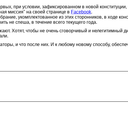
первых, при условии, зафиксированном в новой конституции,
ная миссия" на своей странице в
Facebook
.
обрание, укомплектованное из этих сторонников, в ходе к
ь не спеша, в течение всего текущего года.
жают. Хотят, чтобы не очень сговорчивый и нелегитимный д
али.
ктаторы, и что после них. И к любому новому способу, обе