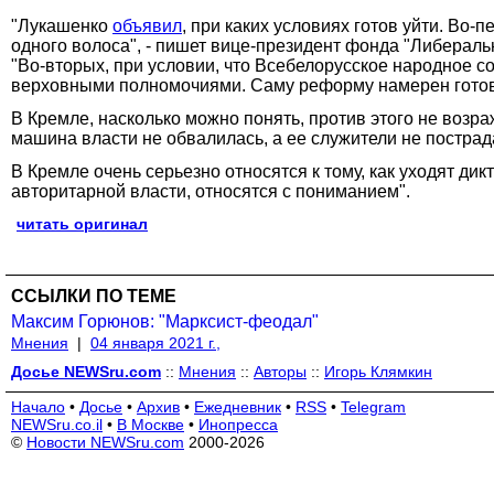
"Лукашенко
объявил
, при каких условиях готов уйти. Во-
одного волоса", - пишет вице-президент фонда "Либераль
"Во-вторых, при условии, что Всебелорусское народное с
верховными полномочиями. Саму реформу намерен готовит
В Кремле, насколько можно понять, против этого не возра
машина власти не обвалилась, а ее служители не пострад
В Кремле очень серьезно относятся к тому, как уходят ди
авторитарной власти, относятся с пониманием".
читать оригинал
ССЫЛКИ ПО ТЕМЕ
Максим Горюнов: "Марксист-феодал"
Мнения
|
04 января 2021 г.,
Досье NEWSru.com
::
Мнения
::
Авторы
::
Игорь Клямкин
Начало
•
Досье
•
Архив
•
Ежедневник
•
RSS
•
Telegram
NEWSru.co.il
•
В Москве
•
Инопресса
©
Новости NEWSru.com
2000-2026