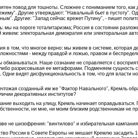
нятен повод для тошноты. Сложнее с пониманием того, как
иму". Другие утверждают: "Навальный бьет в пустоту". Одн
тиным". Другие: "Запад сейчас врежет Путину", - пишет пол
мы на пороге тоталитаризма; Россия в состоянии разложен
ой живем: электоральная демократия или электоральная авт
ния в том, что многое верно: мы живем в системе, котора
оложностями - между правдой и ложью, правом и беспредел
ы обманываться. Наше сознание не справляется с восприят
 либо разрисовывая ее метафорами. Подменяем сущность с
. Одни видят дисфункциональность в том, что для власти н
ичтожая созданный им же "Фактор Навального", Кремль обр
аличии декоративных институтов?
лание выходить на улицу, Кремль начинает оправдываться. 
 собственности, ни мне, ни моим близким родственникам не 
азве не шизофрения: "винтилово" и избирательная кампани
во России в Совете Европы не мешает Кремлю засадить 10 0