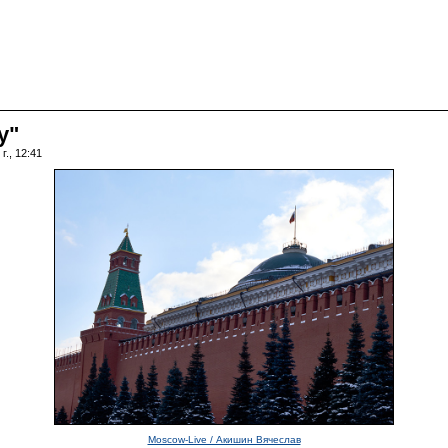
у"
г., 12:41
Moscow-Live / Акишин Вячеслав