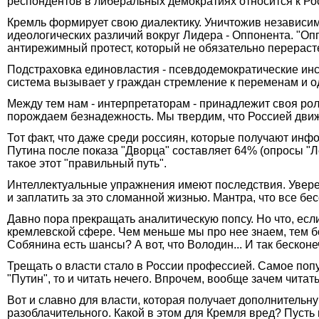
респондентов в либеральных демократиях относится к Рос
Кремль формирует свою диалектику. Уничтожив независим
идеологических различий вокруг Лидера - Оппонента. "Оп
антирежимный протест, который не обязательно перерасте
Подстраховка единовластия - псевдодемократические инс
система вызывает у граждан стремление к переменам и о
Между тем нам - интерпретаторам - принадлежит своя ро
порождаем безнадежность. Мы твердим, что Россией движе
Тот факт, что даже среди россиян, которые получают инф
Путина после показа "Дворца" составляет 64% (опросы "Л
такое этот "правильный путь".
Интеллектуальные упражнения имеют последствия. Уверен
и заплатить за это сломанной жизнью. Мантра, что все б
Давно пора прекращать аналитическую попсу. Но что, есл
кремлевской сфере. Чем меньше мы про нее знаем, тем бо
Собянина есть шансы? А вот, что Володин... И так бесконе
Трещать о власти стало в России профессией. Самое попул
"Путин", то и читать нечего. Впрочем, вообще зачем читат
Вот и славно для власти, которая получает дополнительну
разоблачительного. Какой в этом для Кремля вред? Пусть 