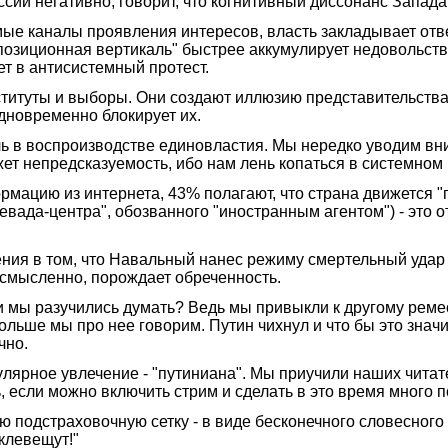
сии негативно, говорит, что когнитивный диссонанс Запада
ые каналы проявления интересов, власть закладывает отве
позиционная вертикаль" быстрее аккумулирует недовольств
т в антисистемный протест.
титуты и выборы. Они создают иллюзию представительства и
дновременно блокирует их.
ль в воспроизводстве единовластия. Мы нередко уводим в
т непредсказуемость, ибо нам лень копаться в системном 
ормацию из интернета, 43% полагают, что страна движется 
евада-центра", обозванного "иностранным агентом") - это 
ия в том, что Навальный нанес режиму смертельный удар 
ессмысленно, порождает обреченность.
и мы разучились думать? Ведь мы привыкли к другому реме
льше мы про нее говорим. Путин чихнул и что бы это знач
чно.
ярное увлечение - "путиниана". Мы приучили наших читателе
ь, если можно включить стрим и сделать в это время много п
ю подстраховочную сетку - в виде бесконечного словесного
клевещут!"