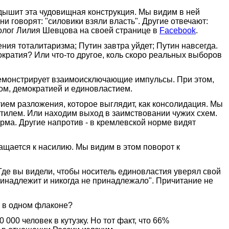
 дышит эта чудовищная конструкция. Мы видим в ней
и говорят: "силовики взяли власть". Другие отвечают:
итолог Лилия Шевцова на своей странице в
Facebook
.
ия тоталитаризма; Путин завтра уйдет; Путин навсегда.
ократия? Или что-то другое, коль скоро реальных выборов
я демонстрирует взаимоисключающие импульсы. При этом,
ом, демократией и единовластием.
ием разложения, которое выглядит, как консолидация. Мы
тилем. Или находим выход в заимствовании чужих схем.
орма. Другие напротив - в кремлевской норме видят
ащается к насилию. Мы видим в этом поворот к
Где вы видели, чтобы носитель единовластия уверял свой
принадлежит и никогда не принадлежало". Причитание не
я в одном флаконе?
00 человек в кутузку. Но тот факт, что 66%