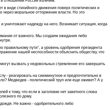
 в отношении России излечим.
т в виде стихийного движения поверх политических и
о через моральное отторжение власти. Но это
 уничтожают надежду на него. Возникает ситуация, когда
нимание от важного. Мы создаем ожидания либо
нутре.
"по правильному пути", а уровень одобрения президента
отражение нашей неспособности объяснить обществу, что
могут вызвать у недовольных стремление его завершить
слу - реагировать на сиюминутное и предпочтительно в
ило? Медведев - политический труп или еще оживет? А у
й к тому, что если в заголовке нет заветного слова
олезного по дому.
 дождя. Не важно - одобрительного либо