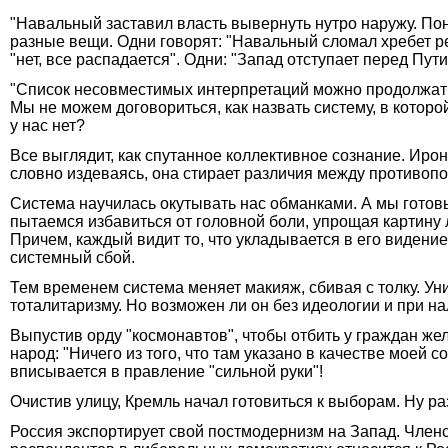
"Навальный заставил власть вывернуть нутро наружу. По
разные вещи. Одни говорят: "Навальный сломал хребет реж
"нет, все распадается". Одни: "Запад отступает перед Пу
"Список несовместимых интерпретаций можно продолжать: 
Мы не можем договориться, как назвать систему, в котор
у нас нет?
Все выглядит, как спутанное коллективное сознание. Иро
словно издеваясь, она стирает различия между противоп
Система научилась окутывать нас обманками. А мы готов
пытаемся избавиться от головной боли, упрощая картину
Причем, каждый видит то, что укладывается в его видение
системный сбой.
Тем временем система меняет макияж, сбивая с толку. Ун
тоталитаризму. Но возможен ли он без идеологии и при н
Выпустив орду "космонавтов", чтобы отбить у граждан же
народ: "Ничего из того, что там указано в качестве моей
вписывается в правление "сильной руки"!
Очистив улицу, Кремль начал готовиться к выборам. Ну р
Россия экспортирует свой постмодернизм на Запад. Членст