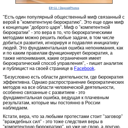
Elf+11 / DepositPhotos
"Есть один популярный общественный миф связанный с
верой в "компетентную бюрократию". Это еще один миф
к концепции "доброго царя". Миф о "компетентной
бюрократии" - это вера в то, что бюрократическими
методами можно решить любые задачи, в том числе
добиться развития, игнорируя и подавляя инициативу
людей. Это фундаментальная ошибка непонимания, как
и по каким правилам функционирует бюрократия, а
также непонимания, какие ограничения имеет
бюрократический способ управления", - пишет аналитик
и публицист на своей странице в
Facebook
.
"Безусловно есть области деятельности, где бюрократия
эффективна. Однако распространение бюрократических
методов на все области человеческой деятельности,
особенно связанные с развитием - это
фундаментальная ошибка, ведущая к плачевным
результатам, которые мы постоянно в России
наблюдаем.
Кстати, вера, что за любыми протестами стоит "заговор"
"враждебных сил" - это тоже следствия веры в
"компетентную бюрократию", но уже не свою, а другую,