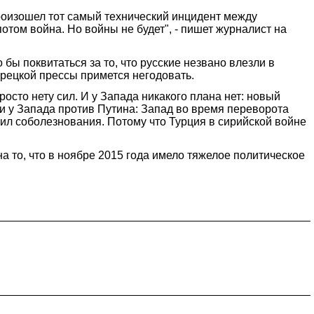
произошел тот самый технический инцидент между
отом война. Но войны не будет", - пишет журналист на
бы поквитаться за то, что русские незвано влезли в
турецкой прессы примется негодовать.
росто нету сил. И у Запада никакого плана нет: новый
и у Запада против Путина: Запад во время переворота
азил соболезнования. Потому что Турция в сирийской войне
а то, что в ноябре 2015 года имело тяжелое политическое