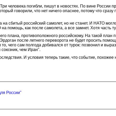
Три человека погибли, пишут в новостях. По вине России 
орый говорили, что нет ничего опаснее, потому что сразу п
 на сбитый российский самолет, но не станет. И НАТО могло 
 на помощь, как после самолета, а все замнет. Хотя часть 
оего плана, противоположного российскому. На такой план п
 Эрдоган после летнего переворота не будет просить помощ
ал то, чего сам полгода добивался от турок: позвонил и выр
 союзник, чем Иран".
ледствия. И условия теперь такие, что событие, похожее н
для России"