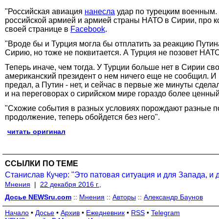
"Российская авиация
нанесла
удар по турецким военным. 
российской армией и армией страны НАТО в Сирии, про кот
своей странице в
Facebook
.
"Вроде бы и Турция могла бы отплатить за реакцию Путина
Сирию, но тоже не поквитается. А Турция не позовет НАТО
Теперь иначе, чем тогда. У Турции больше нет в Сирии св
американский президент о нем ничего еще не сообщил. И
предал, а Путин - нет, и сейчас в первые же минуты сдел
и на переговорах о сирийском мире гораздо более ценный
"Схожие события в разных условиях порождают разные пос
продолжение, теперь обойдется без него".
читать оригинал
ССЫЛКИ ПО ТЕМЕ
Станислав Кучер: "Это патовая ситуация и для Запада, и 
Мнения
|
22 декабря 2016 г.,
Досье NEWSru.com
::
Мнения
::
Авторы
::
Александр Баунов
Начало
•
Досье
•
Архив
•
Ежедневник
•
RSS
•
Telegram