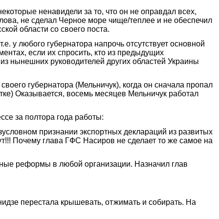
екоторые ненавидели за то, что он не оправдал всех,
алова, не сделал Черное море чище/теплее и не обеспечил
кой области со своего поста.
т.е. у любого губернатора напрочь отсутствует основной
ентах, если их спросить, кто из предыдущих
 из нынешних руководителей других областей Украины
своего губернатора (Мельничук), когда он сначала пропал
зятке) Оказывается, восемь месяцев Мельничук работал
ссе за полтора года работы:
езусловном признании экспортных деклараций из развитых
ут!!! Почему глава ГФС Насиров не сделает то же самое на
ьные реформы в любой организации. Назначил глав
нидзе перестала крышевать, отжимать и собирать. На