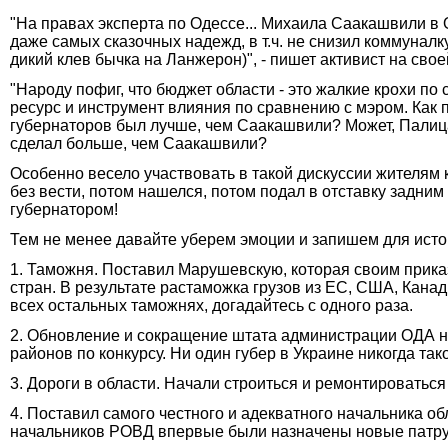
"На правах эксперта по Одессе... Михаила Саакашвили в 
даже самых сказочных надежд, в т.ч. не снизил коммуналк
дикий клев бычка на Ланжерон)", - пишет активист на сво
"Народу пофиг, что бюджет области - это жалкие крохи по 
ресурс и инструмент влияния по сравнению с мэром. Как 
губернаторов был лучше, чем Саакашвили? Может, Палица
сделал больше, чем Саакашвили?
Особенно весело участвовать в такой дискуссии жителям 
без вести, потом нашелся, потом подал в отставку задним
губернатором!
Тем не менее давайте уберем эмоции и запишем для истор
1. Таможня. Поставил Марушевскую, которая своим прика
стран. В результате растаможка грузов из ЕС, США, Канад
всех остальных таможнях, догадайтесь с одного раза.
2. Обновление и сокращение штата администрации ОДА н
районов по конкурсу. Ни один губер в Украине никогда тако
3. Дороги в области. Начали строиться и ремонтироваться 
4. Поставил самого честного и адекватного начальника о
начальников РОВД впервые были назначены новые патрул