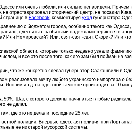
Одессе или очень любили, или сильно ненавидели. Причем н
у, не отреставрировал исторический центр, не посадил Кив
ей странице в
Facebook
, комментируя
уход
губернатора Одесс
сравнению с бюджетом города, особенно такого как Одесса, 
правило, одесситы с разбитыми надеждами теряются в аргум
? Или Немировский? Или, свят-свят-свят, Скорик? Или кто
киевской области, которые только недавно узнали фамилию 
 числом, и все это после того, как его зам был пойман на в
ии, что же конкретно сделал губернатор Саакашвили в Оде
зом реализовала мечту любого украинского импортера о б
ы, Японии и т.д. на одесской таможне происходит за 10 мин
а 50%. Шаг, с которого должны начинаться любые радикал
го не делал.
там, где это не делали последние 25 лет.
бластной полиции. Впервые одесская полиция при Лорткипа
ьные не из старой мусорской системы.