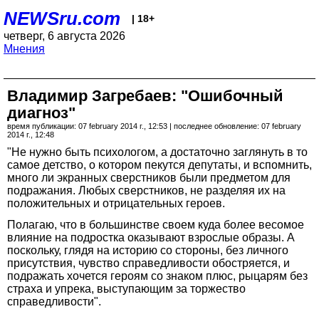
NEWSru.com
| 18+
четверг, 6 августа 2026
Мнения
Владимир Загребаев: "Ошибочный
диагноз"
время публикации: 07 february 2014 г., 12:53 | последнее обновление: 07 february
2014 г., 12:48
"Не нужно быть психологом, а достаточно заглянуть в то
самое детство, о котором пекутся депутаты, и вспомнить,
много ли экранных сверстников были предметом для
подражания. Любых сверстников, не разделяя их на
положительных и отрицательных героев.
Полагаю, что в большинстве своем куда более весомое
влияние на подростка оказывают взрослые образы. А
поскольку, глядя на историю со стороны, без личного
присутствия, чувство справедливости обостряется, и
подражать хочется героям со знаком плюс, рыцарям без
страха и упрека, выступающим за торжество
справедливости".