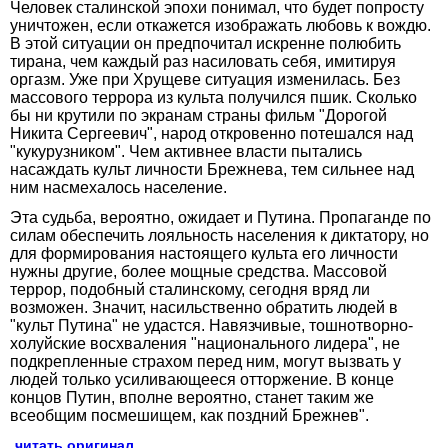
Человек сталинской эпохи понимал, что будет попросту
уничтожен, если откажется изображать любовь к вождю.
В этой ситуации он предпочитал искренне полюбить
тирана, чем каждый раз насиловать себя, имитируя
оргазм. Уже при Хрущеве ситуация изменилась. Без
массового террора из культа получился пшик. Сколько
бы ни крутили по экранам страны фильм "Дорогой
Никита Сергеевич", народ откровенно потешался над
"кукурузником". Чем активнее власти пытались
насаждать культ личности Брежнева, тем сильнее над
ним насмехалось население.
Эта судьба, вероятно, ожидает и Путина. Пропаганде по
силам обеспечить лояльность населения к диктатору, но
для формирования настоящего культа его личности
нужны другие, более мощные средства. Массовой
террор, подобный сталинскому, сегодня вряд ли
возможен. Значит, насильственно обратить людей в
"культ Путина" не удастся. Навязчивые, тошнотворно-
холуйские восхваления "национального лидера", не
подкрепленные страхом перед ним, могут вызвать у
людей только усиливающееся отторжение. В конце
концов Путин, вполне вероятно, станет таким же
всеобщим посмешищем, как поздний Брежнев".
читать оригинал