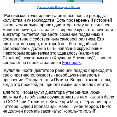
Пресс-служба Президента России
"Российское телевидение ставит все новые рекорды
холуйства и лизоблюдства. Есть проверенный историей
закон: чем дольше правит диктатор, тем у него сильнее
мания величия, а в стране - свирепее культ его личности.
Диктатор пытается привести сознание подданных в
соответствие с собственным самовосприятием. Его
шизокартина мира, в которой он - богоподобный
сверхчеловек, должна быть навязана окружающим.
Некоторым правителям это удавалось (например
Сталину), некоторым нет (Хрущеву, Брежневу)", - пишет
социолог на своей странице в
Facebook
.
"Культ личности диктатора рано или поздно переходит в
свою противоположность - всеобщую ненависть и
презрение. Ожидает это и Путина. Вопрос только в том,
когда это произойдет: при его жизни или после смерти.
Для того, чтобы культ диктатора утвердился, люди
должны быть обязаны соучаствовать в нем, как это было
в СССР при Сталине, в Китае при Мао, в Германия при
Гитлере. Одной пропаганды мало. Нужен террор. Никто
не должен посметь закричать: "король-то голый".