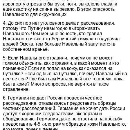
аэропорту отрезало бы руки, ноги, выкололо глаза, и
ещё свастику на спине вырезало. В этом опасность
Навального для окружающих.
4. До сих пор нет уголовного дела и расследования,
потому что Путину невыгодно выгораживать
Навального. Чем меньше ясности, кто травил
Навального и как этот берлинский симулянт одурачил
врачей Омска, тем больше Навальный запутается в
собственном вранье.
5. Если Навального отравили, почему он не может
толком объяснить, как отравили, в какой момент и кто
поименно? Если яд попал на кожу, как оказался на
бутылке? Если яд был на бутылке, почему Навальный на
нее не сел? Где был сам Навальный все то время, пока
был в коме? Много вопросов, не верится в такое
отравление.
6. Германия не дает России провести честное
расследование, отказываясь предоставить образцы
честных расследований. Германия не хочет дать России
доступ к хорошим следователям, экспертам и
оборудованию. Германия даже не ответила на просьбу
предоставить 4-5 килограмм образцов кожи Навального,
его мозга, почек и печени.