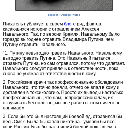
scaliger / DepositPhotos
Писатель публикует в своем
блоге
ряд фактов,
касающихся истории с отравлением Алексея
Навального. Так, по версии Кремля, Навальному было
гораздо выгоднее отравить Владимира Путина, чем
Путину отравить Навального.
"1. Путину невыгодно травить Навального. Навальному
выгодно травить Путина. Это Навальный пытался
отравить Путина, но сам отравился, потому что дилетант.
Навального следует привлечь к ответственности, пока
снова не убежал от ответственности в кому.
2. Российские врачи так профессионально обследовали
Навального, что точно поняли, отчего он впал в кому и
доставлен в токсикологию. Просто их выводы настолько
профессиональны, что нам, непрофессионалам, их
озвучивать бесполезно, мы все равно в этом ничего не
понимаем.
3. Если бы это был настоящий боевой яд, отравился бы
весь Омск. Была бы капля никотина - умерли бы все
кони России. Был бы настоящий боевой нож - всем в