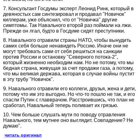
7. Консультант Госдумы эксперт Леонид Ринк, который в
девяностых сам синтезировал и продавал "Новичок"
киллерам, уже объяснил, что от "Новичка" другие
симптомы. Так Навального второй раз поймали на лжи.
Прежде он лгал, будто в Госдуме сидят преступники.
8. Навального отравили страны НАТО, чтобы вынудить
самих себя больше ненавидеть Россию. Иначе они не
могут требовать сами от себя решиться на санкции
против России и остановку "Северного потока-2",
который жизненно необходим нам. Но не потому, что мы
бедная страна, живущая за счет продажи газа, а потому,
что мы великая держава, которая в случае войны пустит
в эту трубу "Новичок".
9. Навального отравили его коллеги, друзья, жена и дети,
потому что им это выгодно. Но что-то пошло не так, и его
спасли Путин с главврачом. Расстроившись, что план не
сработал, Навальный теперь поливает их грязью.
10. Чем больше слушать мути по поводу отравления
Навального, тем мутнее оно выглядит. Совпадение? Не
думаю".
читать оригинал