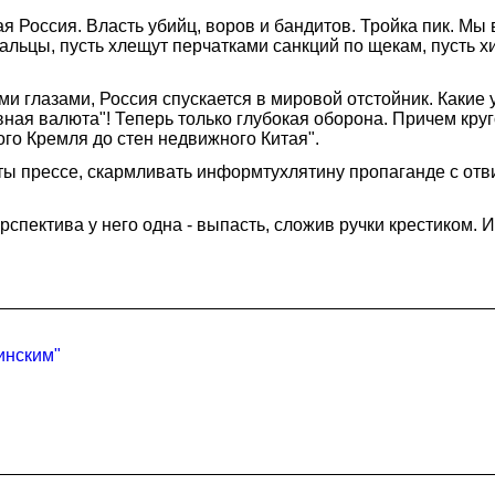
я Россия. Власть убийц, воров и бандитов. Тройка пик. Мы
льцы, пусть хлещут перчатками санкций по щекам, пусть х
 глазами, Россия спускается в мировой отстойник. Какие у
ная валюта"! Теперь только глубокая оборона. Причем круг
ого Кремля до стен недвижного Китая".
ты прессе, скармливать информтухлятину пропаганде с отв
спектива у него одна - выпасть, сложив ручки крестиком. 
инским"