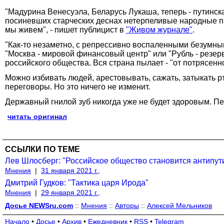
"Мадурина Венесуэла, Беларусь Лукаша, теперь - путинска
посиневших старческих деснах нетерпеливые народные па
мы живем", - пишет публицист в
"Живом журнале"
.
"Как-то незаметно, с репрессивно воспаленными безумными
"Москва - мировой финансовый центр" или "Рубль - резерв
российского общества. Вся страна пылает - "от потрясенн
Можно избивать людей, арестовывать, сажать, затыкать р
переговоры. Но это ничего не изменит.
Державный гнилой зуб никогда уже не будет здоровым. Пер
читать оригинал
ССЫЛКИ ПО ТЕМЕ
Лев Шлосберг: "Российское общество становится антипут
Мнения
|
31 января 2021 г.,
Дмитрий Гудков: "Тактика царя Ирода"
Мнения
|
29 января 2021 г.,
Досье NEWSru.com
::
Мнения
::
Авторы
::
Алексей Мельников
Начало
•
Досье
•
Архив
•
Ежедневник
•
RSS
•
Telegram