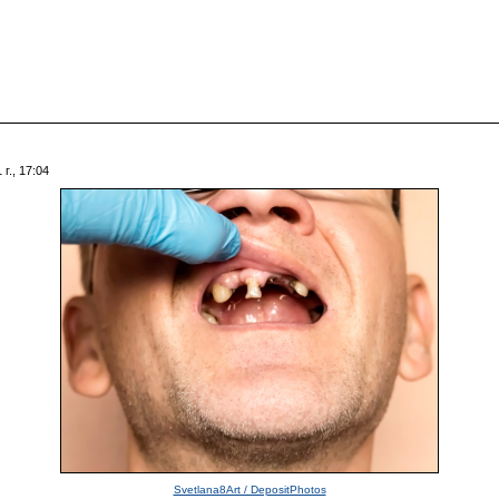
г., 17:04
Svetlana8Art / DepositPhotos