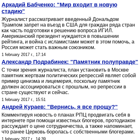
Аркадий Бабченко: "Мир входит в новую
стадию"
Журналист рассматривает введенный Дональдом
Трампом запрет на въезд в США для граждан ряда стран
как часть подготовки к решению вопроса ИГИЛ.
Американский президент нуждается в повышении
рейтинга, и война с исламистами может в этом помочь, а
Россия может стать важным союзником.
1 february 2017 г., 17:14
Александр Подрабинек: "Памятник полуправде"
С точки зрения журналиста, план установить в Москве
памятник жертвам политических репрессий являет собой
пример цинизма и лицемерия, поскольку памятник
должен ассоциироваться с прошлым, но репрессии в
стране существуют и сейчас.
1 february 2017 г., 15:51
Андрей Кураев: "Вернись, я все прощу?"
Комментируя новость о планах РПЦ продвигать себя в
интернете при помощи известных блогеров, протодиакон
рассуждает о цене сотрудничества, а также напоминает,
что ранее Церковь боролась с собственными блогерами.
1 february 2017 г., 14:39