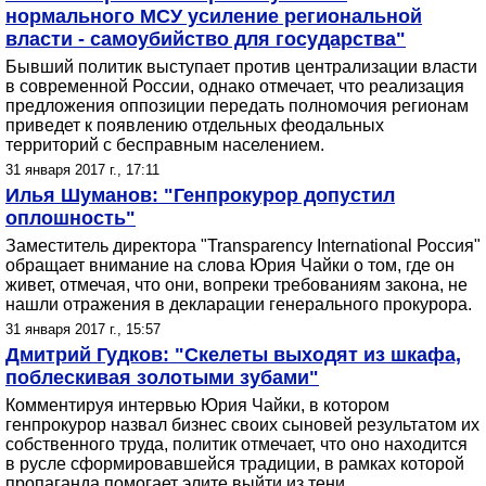
нормального МСУ усиление региональной
власти - самоубийство для государства"
Бывший политик выступает против централизации власти
в современной России, однако отмечает, что реализация
предложения оппозиции передать полномочия регионам
приведет к появлению отдельных феодальных
территорий с бесправным населением.
31 января 2017 г., 17:11
Илья Шуманов: "Генпрокурор допустил
оплошность"
Заместитель директора "Transparency International Россия"
обращает внимание на слова Юрия Чайки о том, где он
живет, отмечая, что они, вопреки требованиям закона, не
нашли отражения в декларации генерального прокурора.
31 января 2017 г., 15:57
Дмитрий Гудков: "Скелеты выходят из шкафа,
поблескивая золотыми зубами"
Комментируя интервью Юрия Чайки, в котором
генпрокурор назвал бизнес своих сыновей результатом их
собственного труда, политик отмечает, что оно находится
в русле сформировавшейся традиции, в рамках которой
пропаганда помогает элите выйти из тени.