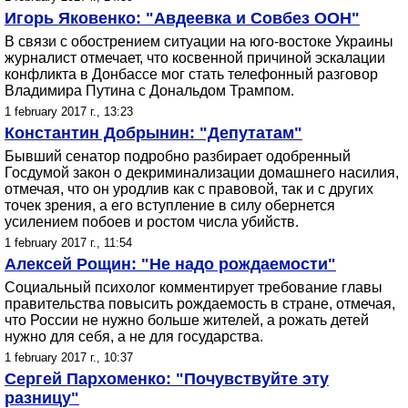
Игорь Яковенко: "Авдеевка и Совбез ООН"
В связи с обострением ситуации на юго-востоке Украины
журналист отмечает, что косвенной причиной эскалации
конфликта в Донбассе мог стать телефонный разговор
Владимира Путина с Дональдом Трампом.
1 february 2017 г., 13:23
Константин Добрынин: "Депутатам"
Бывший сенатор подробно разбирает одобренный
Госдумой закон о декриминализации домашнего насилия,
отмечая, что он уродлив как с правовой, так и с других
точек зрения, а его вступление в силу обернется
усилением побоев и ростом числа убийств.
1 february 2017 г., 11:54
Алексей Рощин: "Не надо рождаемости"
Социальный психолог комментирует требование главы
правительства повысить рождаемость в стране, отмечая,
что России не нужно больше жителей, а рожать детей
нужно для себя, а не для государства.
1 february 2017 г., 10:37
Сергей Пархоменко: "Почувствуйте эту
разницу"