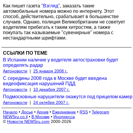
Как пишет газета
"Взгляд"
, заказать такие
автомобильные номера можно по интернету. Этот
способ, действительно, срабатывает в большинстве
случаев. Однако, полиция Великобритании не советует
водителям прибегать к таким хитростям, а также
покупать так называемые "сувенирные" номера с
нестандартными шрифтами.
ССЫЛКИ ПО ТЕМЕ
В Испании наличие у водителя автостраховки будет
определять радар
Автоновости
|
25 января 2008 г.,
С середины 2008 года в Москве будет введена
видеофиксация нарушений ПДД
Автоновости
|
10 декабря 2007 г.,
Подмосковные нарушители окажутся под прицелом камер
Автоновости
|
24 октября 2007 г.,
Начало
•
Досье
•
Архив
•
Ежедневник
•
RSS
•
Telegram
NEWSru.co.il
•
В Москве
•
Инопресса
©
Новости NEWSru.com
2000-2026