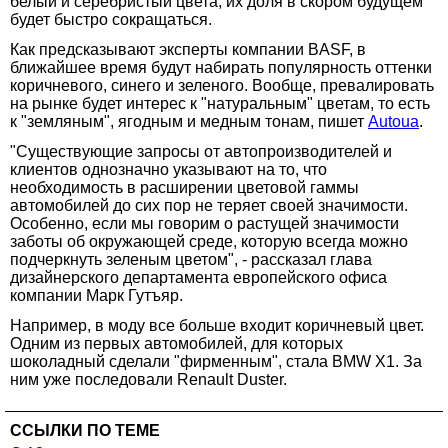
белый и серебристый цвета, их доля в скором будущем
будет быстро сокращаться.
Как предсказывают эксперты компании BASF, в
ближайшее время будут набирать популярность оттенки
коричневого, синего и зеленого. Вообще, превалировать
на рынке будет интерес к "натуральным" цветам, то есть
к "земляным", ягодным и медным тонам, пишет
Autoua
.
"Существующие запросы от автопроизводителей и
клиентов однозначно указывают на то, что
необходимость в расширении цветовой гаммы
автомобилей до сих пор не теряет своей значимости.
Особенно, если мы говорим о растущей значимости
заботы об окружающей среде, которую всегда можно
подчеркнуть зеленым цветом", - рассказал глава
дизайнерского департамента европейского офиса
компании Марк Гутъяр.
Например, в моду все больше входит коричневый цвет.
Одним из первых автомобилей, для которых
шоколадный сделали "фирменным", стала BMW X1. За
ним уже последовали Renault Duster.
ССЫЛКИ ПО ТЕМЕ