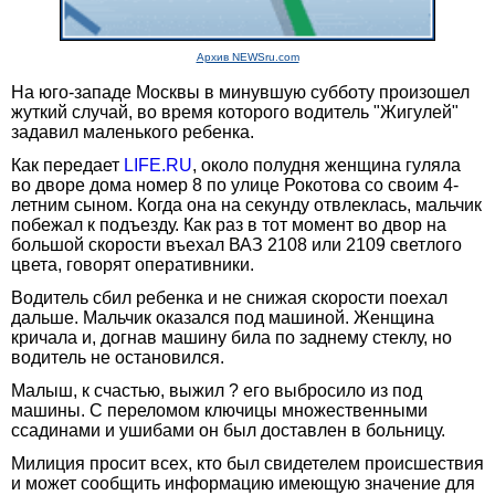
Архив NEWSru.com
На юго-западе Москвы в минувшую субботу произошел
жуткий случай, во время которого водитель "Жигулей"
задавил маленького ребенка.
Как передает
LIFE.RU
, около полудня женщина гуляла
во дворе дома номер 8 по улице Рокотова со своим 4-
летним сыном. Когда она на секунду отвлеклась, мальчик
побежал к подъезду. Как раз в тот момент во двор на
большой скорости въехал ВАЗ 2108 или 2109 светлого
цвета, говорят оперативники.
Водитель сбил ребенка и не снижая скорости поехал
дальше. Мальчик оказался под машиной. Женщина
кричала и, догнав машину била по заднему стеклу, но
водитель не остановился.
Малыш, к счастью, выжил ? его выбросило из под
машины. С переломом ключицы множественными
ссадинами и ушибами он был доставлен в больницу.
Милиция просит всех, кто был свидетелем происшествия
и может сообщить информацию имеющую значение для