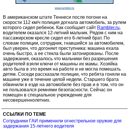
www.rambler.ru
В американском штате Теннеси после погони на
скорости 112 км/ч полиция догнала автомобиль, за рулем
которого сидел ребенок. Как сообщает сайт
Rаmbler.ru
,
водителем оказался 12-летний мальчик. Рядом с ним на
пассажирском кресле сидел его 6-летний брат. По
словам полиции, сотрудник, гнавшийся за автомобилем,
был уверен, что догоняет преступника: машина ехала
очень быстро, а ее стекла были затонированы. После
задержания, оказалось что мальчики без разрешения
родителей взяли ключи от машины их мамы. Хозяйка
авто была в это время на работе и не могла помешать
детям. Соседи рассказали полиции, что ребята гоняли на
машине уже в течение целой недели. Старшего брата
обвинили в езде на автомобиле без прав и в том, что он
не пользовался ремнями безопасности. Сейчас он
помещен в специальное учреждение для
несовершеннолетних.
ССЫЛКИ ПО ТЕМЕ
Сотрудники ГАИ применили огнестрельное оружие для
задержания 15-летнего водителя