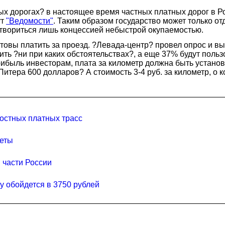
х дорогах? в настоящее время частных платных дорог в Ро
ут
"Ведомости"
. Таким образом государство может только от
етвориться лишь концессией небыстрой окупаемостью.
готовы платить за проезд. ?Левада-центр? провел опрос и в
ить ?ни при каких обстоятельствах?, а еще 37% будут пол
ибыль инвесторам, плата за километр должна быть установ
Питера 600 долларов? А стоимость 3-4 руб. за километр, о 
ростных платных трасс
леты
 части России
у обойдется в 3750 рублей