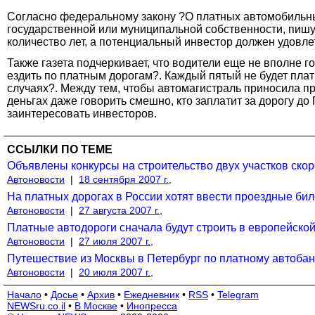
Согласно федеральному закону ?О платных автомобильны
государственной или муниципальной собственности, пиш
количество лет, а потенциальный инвестор должен удовл
Также газета подчеркивает, что водители еще не вполне 
ездить по платным дорогам?. Каждый пятый не будет плат
случаях?. Между тем, чтобы автомагистраль приносила пр
деньгах даже говорить смешно, кто заплатит за дорогу до 
заинтересовать инвесторов.
ССЫЛКИ ПО ТЕМЕ
Объявлены конкурсы на строительство двух участков ско
Автоновости
|
18 сентября 2007 г.,
На платных дорогах в России хотят ввести проездные би
Автоновости
|
27 августа 2007 г.,
Платные автодороги сначала будут строить в европейской
Автоновости
|
27 июля 2007 г.,
Путешествие из Москвы в Петербург по платному автобан
Автоновости
|
20 июля 2007 г.,
Начало
•
Досье
•
Архив
•
Ежедневник
•
RSS
•
Telegram
NEWSru.co.il
•
В Москве
•
Инопресса