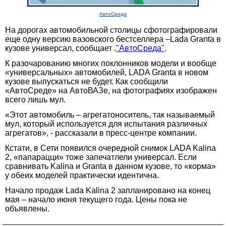
АвтоСреда
На дорогах автомобильной столицы сфотографировали
еще одну версию вазовского бестселлера –Lada Granta в
кузове универсал, сообщает .
"АвтоСреда"
.
К разочарованию многих поклонников модели и вообще
«универсальных» автомобилей, LADA Granta в новом
кузове выпускаться не будет. Как сообщили
«АвтоСреде» на АвтоВАЗе, на фотографиях изображен
всего лишь мул.
«Этот автомобиль – агрегатоноситель, так называемый
мул, который используется для испытания различных
агрегатов», - рассказали в пресс-центре компании.
Кстати, в Сети появился очередной снимок LADA Kalina
2, «папарацци» тоже запечатлели универсал. Если
сравнивать Kalina и Granta в данном кузове, то «корма»
у обеих моделей практически идентична.
Начало продаж Lada Kalina 2 запланировано на конец
мая – начало июня текущего года. Цены пока не
объявлены.