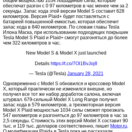
общей мощностью 1034 лошадиные силы, которые
обеспечат разгон с 0 97 километров в час менее чем за 2
секунды. Запас хода этой версии Model S составит 628
километров. Версия Plaid+ будет поставляться с
батареей повышенной емкостью, которая обеспечит
запас хода в 840 километров. По словам главы Tesla
Илона Маска, при использовании подходящих покрышек
Tesla Model S Plaid и Plaid+ смогут разгоняться до более
чем 322 километров в час.
New Model S & Model X just launched
Details
https://t.co/7Ol1BvJoj8
— Tesla (@Tesla)
January 28, 2021
Одновременно с Model S обновился и кроссовер Model
X, который практически не изменился внешне, но
получил все тот же набор доработок салона, включая
штурвал. 679-сильный Model X Long Range получил
запас хода в 579 километров, а трехмоторная версия
Model X Plaid мощностью 1034 силы сможет проезжать
547 километров и разгоняться до 97 километров в час за
2,5 секунды. Стоимость этих версий Model X составит 90
тыс. и 119 тыс. долларов соответственно, пишет
Motor.ru
.
О модификации Plaid+ в Tesla пока не рассказали.