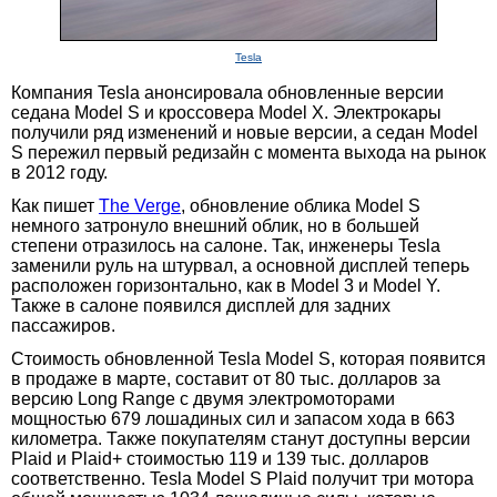
Tesla
Компания Tesla анонсировала обновленные версии
седана Model S и кроссовера Model X. Электрокары
получили ряд изменений и новые версии, а седан Model
S пережил первый редизайн с момента выхода на рынок
в 2012 году.
Как пишет
The Verge
, обновление облика Model S
немного затронуло внешний облик, но в большей
степени отразилось на салоне. Так, инженеры Tesla
заменили руль на штурвал, а основной дисплей теперь
расположен горизонтально, как в Model 3 и Model Y.
Также в салоне появился дисплей для задних
пассажиров.
Стоимость обновленной Tesla Model S, которая появится
в продаже в марте, составит от 80 тыс. долларов за
версию Long Range с двумя электромоторами
мощностью 679 лошадиных сил и запасом хода в 663
километра. Также покупателям станут доступны версии
Plaid и Plaid+ стоимостью 119 и 139 тыс. долларов
соответственно. Tesla Model S Plaid получит три мотора