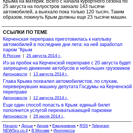
Крыма на материк. Всего с начала курортного сезона по
25 августа на полуостров заехало 143 тысячи
автомобилей, а выехало пока только 120 тысяч. Таким
образом, покинуть Крым должны еще 23 тысячи машин.
ССЫЛКИ ПО ТЕМЕ
Керченская переправа приготовилась к наплыву
автомобилей в последние дни лета: на ней заработал
паром "Крым
В России
|
25 августа 2014 г.,
Из-за пробок на Керченской переправе с 20 августа будет
запрещено движение автобусов и небольших грузовиков
Автоновости
|
13 августа 2014 г.,
Глава Крыма похвалил автомобилистов, по слухам,
перевернувших машину депутата Госдумы на Керченской
переправе
Автоновости
|
12 августа 2014 г.,
Еще один способ попасть в Крым: единый билет
пополнится услугой перехватывающей парковки
Автоновости
|
29 июля 2014 г.,
Начало
•
Досье
•
Архив
•
Ежедневник
•
RSS
•
Telegram
NEWSru.co.il
•
В Москве
•
Инопресса