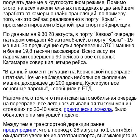
получать данные в круглосуточном режиме. Помимо
этого, на всех накопительных площадках в дальнейшем
заработают камеры онлайн-трансляций, по примеру
того, как это сейчас реализовано в порту "Крым", -
прокомментировали в Единой транспортной дирекции.
По данным на 9:30 28 августа, в порту "Кавказ" очереди
на паром ожидают 45 автомобилей, в порту "Крым" - 15
машин. За предыдущие сутки перевезены 3761 машина
и более 19,8 тысячи пассажиров. Всего за сутки
паромами совершено 90 рейсов в обе стороны.
Катамаран совершил четыре рейса.
"В данный момент ситуация на Керченской переправе
штатная. Ночью наблюдалось небольшое скопление
машин, доходящее до 200 единиц. Курсируют все
основные паромы", - сообщили в ЕТД.
Напомним, о том, что гигантская автомобильная очередь
на переправе, все лето насчитывавшая тысячи машин,
стоявших по 20-40 часов,
практически исчезла
, было
объявлено на минувшей неделе.
Между тем в транспортной дирекции ранее
предупредили
, что в период с 28 августа по 1 сентября
ожидается увеличение автотранспорта, выезжающего из