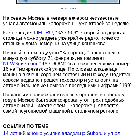
cars.staroe.ru
На севере Москвы в четверг вечером неизвестные
угнали автомобиль Запорожец" - уже второй за неделю.
Как передает
LIFE.RU
, "ЗАЗ-968", который на дорогах
столицы можно увидеть уже крайне редко, исчез со
стоянки у дома номер 13 на улице Коненкова.
Первый в этом году угон "Запорожца" произошел в
минувшую субботу, 21 февраля, напоминает
NEWSmsk.com
. "ЗАЗ-968М" был похищен у дома номер
16 на Тимирязевской улице. По словам владельца,
машина в очень хорошем состоянии и на ходу. Водитель
совсем недавно прошел техосмотр и установил на
автомобиль новые номера с последними цифрами "199".
По данным правоохранительных органов, в прошлом
году в Москве был зафиксирован угон трех подобных
автомобилей. Вместе с тем, "Запорожец" является
самой неугоняемой машиной в столичном регионе.
ССЫЛКИ ПО ТЕМЕ
14-летний юноша усыпил владельца Subaru и угнал