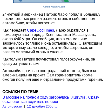
Архив NEWSru.com
24-летний американец Патрик Ларю попал в больницу
после того, как решил разжечь огонь в собственном
автомобиле, чтобы погреться.
Как передает
CapeCodTimes
, Ларю обратился в
пожарную часть города Хьяннис, штат Массачусетс,
около 4:40 утра. Он сообщил, что в его машине
закончилось топливо и она остановилась. С заглохшим
мотором ему стало холодно, и чтобы согреться, он
развел маленький огонь в салоне.
Как только Патрик почувстовал головокружение, он
сразу затушил пламя.
Автомобиль, сильно пострадавший от огня, был взят
американцем на прокат. Сам горе-водитель кроме
ожогов получил еще и отравление продуктами горения.
ССЫЛКИ ПО ТЕМЕ
В Москве на полном ходу загорелись "Жигули". Сразу
остановиться водитель не смог
Автоновости
|
12 декабря 2008 г.,