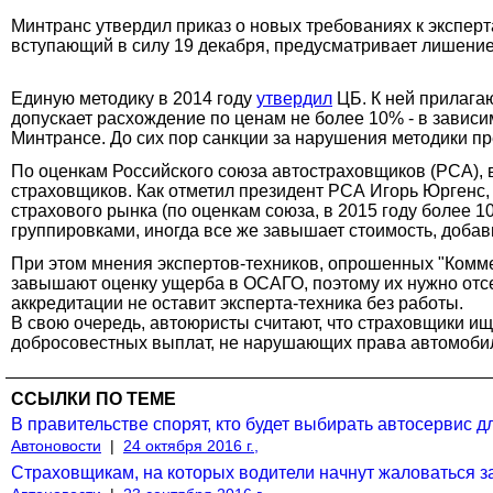
Минтранс утвердил приказ о новых требованиях к экспер
вступающий в силу 19 декабря, предусматривает лишение
Единую методику в 2014 году
утвердил
ЦБ. К ней прилагаю
допускает расхождение по ценам не более 10% - в завис
Минтрансе. До сих пор санкции за нарушения методики п
По оценкам Российского союза автостраховщиков (РСА), в
страховщиков. Как отметил президент РСА Игорь Юргенс,
страхового рынка (по оценкам союза, в 2015 году более 1
группировками, иногда все же завышает стоимость, доба
При этом мнения экспертов-техников, опрошенных "Комме
завышают оценку ущерба в ОСАГО, поэтому их нужно отсея
аккредитации не оставит эксперта-техника без работы.
В свою очередь, автоюристы считают, что страховщики ищ
добросовестных выплат, не нарушающих права автомоби
ССЫЛКИ ПО ТЕМЕ
В правительстве спорят, кто будет выбирать автосервис д
Автоновости
|
24 октября 2016 г.,
Страховщикам, на которых водители начнут жаловаться з