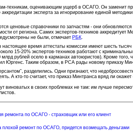
там-техникам, оценивающим ущерб в ОСАГО. Он заменит пр
 аккредитации эксперта за игнорирование единой методик
тся ценовые справочники по запчастям - они обновляются 
имости от региона. Самих экспертов-техников аккредитует
редусмотрены не были, отмечает
РБК
.
 настоящее время аттестаты комиссии имеют шесть тысяч э
 около 15-20% экспертов-техников работают с криминальн
0 млрд рублей осело в карманах автоюристов). Кроме того, 
вил Юргенс. Таким образом, в РСА рады новому приказу Ми
рсантом", разделились. Одни признают, что недобросовест
ть. А кто-то считает, что приказ Минтранса вряд ли окажет
ут виноватых в своих проблемах не там: им лучше пересмо
листов.
ля ремонта по ОСАГО - страховщик или его клиент
а плохой ремонт по ОСАГО, придется возмещать деньгами