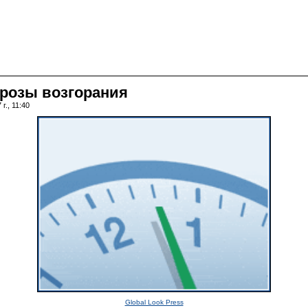
угрозы возгорания
г., 11:40
Global Look Press