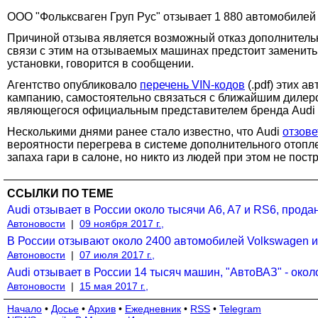
ООО "Фольксваген Груп Рус" отзывает 1 880 автомобилей 
Причиной отзыва является возможный отказ дополнительн
связи с этим на отзываемых машинах предстоит заменит
установки, говорится в сообщении.
Агентство опубликовало
перечень VIN-кодов
(.pdf) этих 
кампанию, самостоятельно связаться с ближайшим дилерс
являющегося официальным представителем бренда Audi 
Несколькими днями ранее стало известно, что Audi
отзове
вероятности перегрева в системе дополнительного отопл
запаха гари в салоне, но никто из людей при этом не пост
ССЫЛКИ ПО ТЕМЕ
Audi отзывает в России около тысячи A6, A7 и RS6, прода
Автоновости
|
09 ноября 2017 г.,
В России отзывают около 2400 автомобилей Volkswagen и
Автоновости
|
07 июля 2017 г.,
Audi отзывает в России 14 тысяч машин, "АвтоВАЗ" - окол
Автоновости
|
15 мая 2017 г.,
Начало
•
Досье
•
Архив
•
Ежедневник
•
RSS
•
Telegram