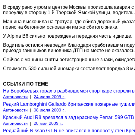
В среду рано утром в центре Москвы произошла авария с 
переулку в сторону 1-й Тверской-Ямской улицы, водитель
Машина выскочила на тротуар, где сбила дорожный указат
повис на бетонном основании им же сбитого знака.
У Alpina B6 сильно повреждены передняя часть и днище.
Водитель остался невредим благодаря сработавшим подуш
приезда гаишников виновника ДТП на месте не оказалось.
Сейчас с машины сняты регистрационные знаки, ожидаетс
Стоимость 530-сильной иномарки составляет порядка 8 м
ССЫЛКИ ПО ТЕМЕ
На Воробьевых горах в разбившемся спорткаре сгорели в
Автоновости
|
24 июля 2009 г.,
Редкий Lamborghini Gallardo британские пожарные тушили
Автоновости
|
08 июля 2009 г.,
Красный Audi R8 врезался в зад красному Ferrari 599 GTB
Автоновости
|
28 мая 2009 г.,
Редчайший Nissan GT-R не вписался в поворот у стен Кре