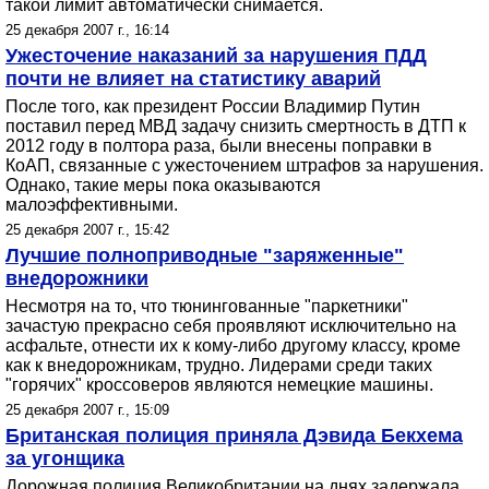
такой лимит автоматически снимается.
25 декабря 2007 г., 16:14
Ужесточение наказаний за нарушения ПДД
почти не влияет на статистику аварий
После того, как президент России Владимир Путин
поставил перед МВД задачу снизить смертность в ДТП к
2012 году в полтора раза, были внесены поправки в
КоАП, связанные с ужесточением штрафов за нарушения.
Однако, такие меры пока оказываются
малоэффективными.
25 декабря 2007 г., 15:42
Лучшие полноприводные "заряженные"
внедорожники
Несмотря на то, что тюнингованные "паркетники"
зачастую прекрасно себя проявляют исключительно на
асфальте, отнести их к кому-либо другому классу, кроме
как к внедорожникам, трудно. Лидерами среди таких
"горячих" кроссоверов являются немецкие машины.
25 декабря 2007 г., 15:09
Британская полиция приняла Дэвида Бекхема
за угонщика
Дорожная полиция Великобритании на днях задержала