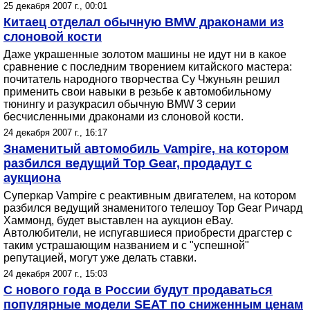
25 декабря 2007 г., 00:01
Китаец отделал обычную BMW драконами из
слоновой кости
Даже украшенные золотом машины не идут ни в какое
сравнение с последним творением китайского мастера:
почитатель народного творчества Су Чжуньян решил
применить свои навыки в резьбе к автомобильному
тюнингу и разукрасил обычную BMW 3 серии
бесчисленными драконами из слоновой кости.
24 декабря 2007 г., 16:17
Знаменитый автомобиль Vampire, на котором
разбился ведущий Top Gear, продадут с
аукциона
Суперкар Vampire с реактивным двигателем, на котором
разбился ведущий знаменитого телешоу Top Gear Ричард
Хаммонд, будет выставлен на аукцион eBay.
Автолюбители, не испугавшиеся приобрести драгстер с
таким устрашающим названием и с "успешной"
репутацией, могут уже делать ставки.
24 декабря 2007 г., 15:03
С нового года в России будут продаваться
популярные модели SEAT по сниженным ценам