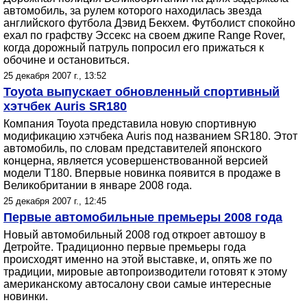
автомобиль, за рулем которого находилась звезда
английского футбола Дэвид Бекхем. Футболист спокойно
ехал по графству Эссекс на своем джипе Range Rover,
когда дорожный патруль попросил его прижаться к
обочине и остановиться.
25 декабря 2007 г., 13:52
Toyota выпускает обновленный спортивный
хэтчбек Auris SR180
Компания Toyota представила новую спортивную
модификацию хэтчбека Auris под названием SR180. Этот
автомобиль, по словам представителей японского
концерна, является усовершенствованной версией
модели T180. Впервые новинка появится в продаже в
Великобритании в январе 2008 года.
25 декабря 2007 г., 12:45
Первые автомобильные премьеры 2008 года
Новый автомобильный 2008 год откроет автошоу в
Детройте. Традиционно первые премьеры года
происходят именно на этой выставке, и, опять же по
традиции, мировые автопроизводители готовят к этому
американскому автосалону свои самые интересные
новинки.