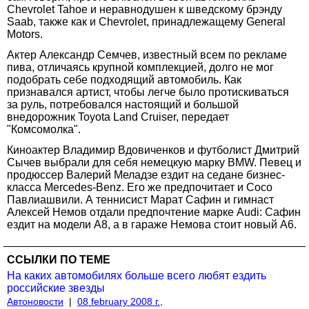
Chevrolet Tahoe и неравнодушен к шведскому брэнду
Saab, также как и Chevrolet, принадлежащему General
Motors.
Актер Александр Семчев, известный всем по рекламе
пива, отличаясь крупной комплекцией, долго не мог
подобрать себе подходящий автомобиль. Как
признавался артист, чтобы легче было протискиваться
за руль, потребовался настоящий и большой
внедорожник Toyota Land Cruiser, передает
"Комсомолка".
Киноактер Владимир Вдовиченков и футболист Дмитрий
Сычев выбрали для себя немецкую марку BMW. Певец и
продюссер Валерий Меладзе ездит на седане бизнес-
класса Mercedes-Benz. Его же предпочитает и Сосо
Павлиашвили. А теннисист Марат Сафин и гимнаст
Алексей Немов отдали предпочтение марке Audi: Сафин
ездит на модели А8, а в гараже Немова стоит новый А6.
ССЫЛКИ ПО ТЕМЕ
На каких автомобилях больше всего любят ездить
российские звезды
Автоновости
|
08 february 2008 г.,