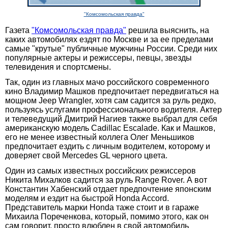
"Комсомольская правда"
Газета
"Комсомольская правда"
решила выяснить, на
каких автомобилях ездят по Москве и за ее пределами
самые "крутые" публичные мужчины России. Среди них
популярные актеры и режиссеры, певцы, звезды
телевидения и спортсмены.
Так, один из главных мачо российского современного
кино Владимир Машков предпочитает передвигаться на
мощном Jeep Wrangler, хотя сам садится за руль редко,
пользуясь услугами профессионального водителя. Актер
и телеведущий Дмитрий Нагиев также выбрал для себя
американскую модель Cadillac Escalade. Как и Машков,
его не менее известный коллега Олег Меньшиков
предпочитает ездить с личным водителем, которому и
доверяет свой Mercedes GL черного цвета.
Один из самых известных российских режиссеров
Никита Михалков садится за руль Range Rover. А вот
Константин Хабенский отдает предпочтение японским
моделям и ездит на быстрой Honda Accord.
Представитель марки Honda таже стоит и в гараже
Михаила Пореченкова, который, помимо этого, как он
сам говорит, просто влюблен в свой автомобиль