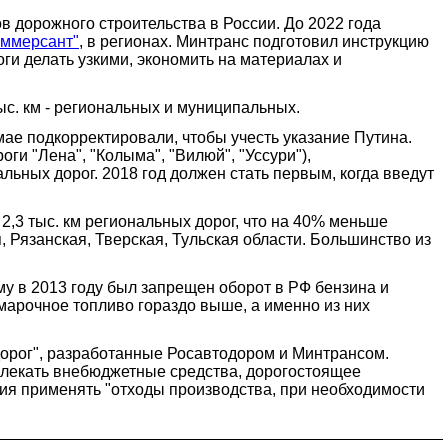
 дорожного строительства в России. До 2022 года
оммерсант"
, в регионах. Минтранс подготовил инструкцию
ги делать узкими, экономить на материалах и
тыс. км - региональных и муниципальных.
ае подкорректировали, чтобы учесть указание Путина.
ги "Лена", "Колыма", "Вилюй", "Уссури"),
альных дорог. 2018 год должен стать первым, когда введут
,3 тыс. км региональных дорог, что на 40% меньше
Рязанская, Тверская, Тульская области. Большинство из
у в 2013 году был запрещен оборот в РФ бензина и
комарочное топливо гораздо выше, а именно из них
дорог", разработанные Росавтодором и Минтрансом.
ивлекать внебюджетные средства, дорогостоящее
ения применять "отходы производства, при необходимости