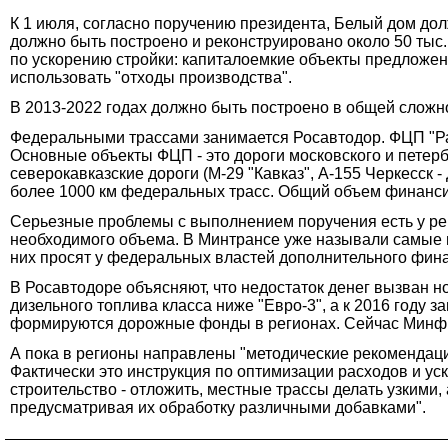
К 1 июля, согласно поручению президента, Белый дом до
должно быть построено и реконструировано около 50 тыс.
по ускорению стройки: капиталоемкие объекты предложено
использовать "отходы производства".
В 2013-2022 годах должно быть построено в общей сложнос
Федеральными трассами занимается Росавтодор. ФЦП "Раз
Основные объекты ФЦП - это дороги московского и петербу
северокавказские дороги (М-29 "Кавказ", А-155 Черкесск -
более 1000 км федеральных трасс. Общий объем финансир
Серьезные проблемы с выполнением поручения есть у рег
необходимого объема. В Минтрансе уже называли самые п
них просят у федеральных властей дополнительного фин
В Росавтодоре объясняют, что недостаток денег вызван 
дизельного топлива класса ниже "Евро-3", а к 2016 году з
формируются дорожные фонды в регионах. Сейчас Минфи
А пока в регионы направлены "методические рекомендаци
Фактически это инструкция по оптимизации расходов и у
строительство - отложить, местные трассы делать узкими
предусматривая их обработку различными добавками".