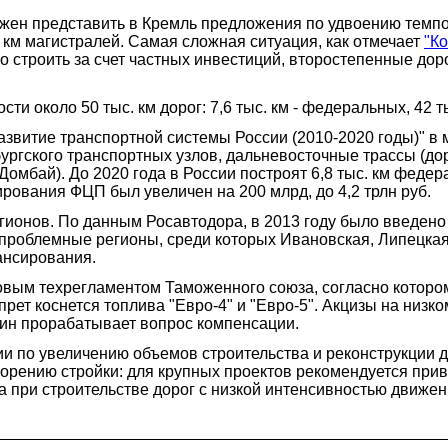
лжен представить в Кремль предложения по удвоению темпов
 км магистралей. Самая сложная ситуация, как отмечает
"К
 строить за счет частных инвестиций, второстепенные доро
ти около 50 тыс. км дорог: 7,6 тыс. км - федеральных, 42 
витие транспортной системы России (2010-2020 годы)" в м
ргского транспортных узлов, дальневосточные трассы (доро
 Домбай). До 2020 года в России построят 6,8 тыс. км федер
ования ФЦП был увеличен на 200 млрд, до 4,2 трлн руб.
ионов. По данным Росавтодора, в 2013 году было введено 2
роблемные регионы, среди которых Ивановская, Липецкая, 
ансирования.
новым техрегламентом Таможенного союза, согласно котором
апрет коснется топлива "Евро-4" и "Евро-5". Акцизы на низ
н прорабатывает вопрос компенсации.
и по увеличению объемов строительства и реконструкции 
скорению стройки: для крупных проектов рекомендуется пр
, а при строительстве дорог с низкой интенсивностью движ