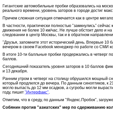
Гигантские автомобильные пробки образовались на моско
реального времени, уровень заторов в городе достиг мак
Причем сложная ситуация отмечается как в центре мегапол
В частности, практически полностью "замкнулись" сейчас
движения не более 10 км/час. Не лучше обстоит дело и н
следовании в центр Москвы, так и в обратном направлени
"Друзья, запомните этот исторический день. Впервые 10 ба
вечером в своем Facebook менеджер по работе со СМИ к
В итоге 10-ти балльные пробки продержались в четверг по
баллов.
Сегодняшний показатель уровня заторов в 10 баллов фикс
и 13 декабря.
Ранним утром в четверг на столицу обрушился мощный сн
который продлился до вечера. По данным синоптиков, к 21
могло выпасть до 12 мм осадков, а сугробы могли выраст
году, пишет
"Интерфакс"
.
Отметим, что в среду, по данным "Яндекс.Пробок", загруже
Собянин против "азиатских" мер по сдерживанию ко