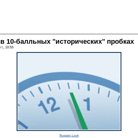
 в 10-балльных "исторических" пробках
г., 10:55
Russian Look