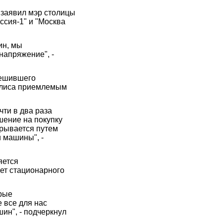
 заявил мэр столицы
ссия-1" и "Москва
ин, мы
 напряжение", -
решившего
полиса приемлемым
ти в два раза
ешение на покупку
грывается путем
и машины", -
яется
нет стационарного
орые
е все для нас
ин", - подчеркнул