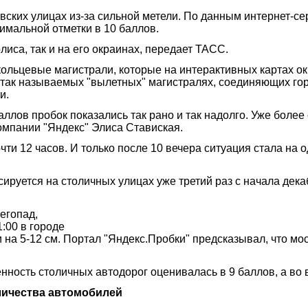
вских улицах из-за сильной метели. По данным интернет-
симальной отметки в 10 баллов.
иса, так и на его окраинах, передает ТАСС.
 кольцевые магистрали, которые на интерактивных картах 
а так называемых "вылетных" магистралях, соединяющих гор
и.
ллов пробок показались так рано и так надолго. Уже более с
омпании "Яндекс" Элиса Ставиская.
чти 12 часов. И только после 10 вечера ситуация стала на 
ируется на столичных улицах уже третий раз с начала дек
егопад,
:00 в городе
и на 5-12 см. Портал "Яндекс.Пробки" предсказывал, что мо
нность столичных автодорог оценивалась в 9 баллов, а во в
личества автомобилей