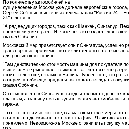
По количеству автомобилей на
душу населения Москва уже догнала европейские города,
Сергей Собянин в интервью телеканалам "Россия-24", "Ро
24" в четверг.
"А ряд ведущих городов, таких как Шанхай, Сингапур, Пек
превзошли уже в разы. И, конечно, это создает гигантское
сказал Собянин.
Московский мэр приветствует опыт Сингапура, успешно 
транспортные проблемы, но не считает опыт этого мега
для российской столицы.
"Там действительно стоимость машины для покупателя поч
выше, чем ее рыночная стоимость, за счет того, что разр
стоит столько же, сколько и машина. Более того, это разы
лотереи, и тебе еще придется несколько лет ждать покупк
сказал Собянин.
Он отметил, что в Сингапуре каждый километр дороги явл
платным, а машину нельзя купить, если у автомобилиста 
гаража.
"То есть это самые жесткие, в азиатском стиле меры, кот
позволяют сдерживать этот рост трафика. Я считаю, что н
приемлемо. Невозможно в Москве ограничить покупку маш
мэр.