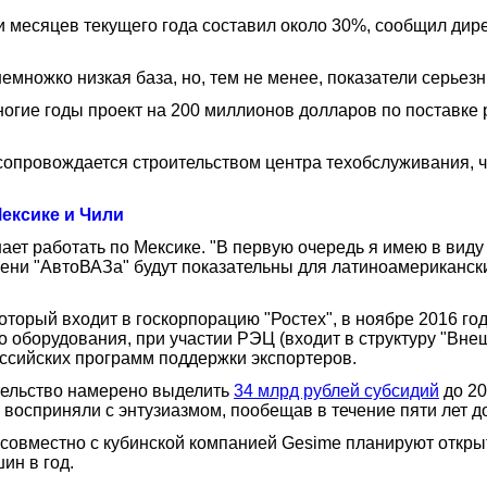
и месяцев текущего года составил около 30%, сообщил дире
емножко низкая база, но, тем не менее, показатели серьезн
огие годы проект на 200 миллионов долларов по поставке р
 сопровождается строительством центра техобслуживания, ч
ексике и Чили
ет работать по Мексике. "В первую очередь я имею в виду 
епени "АвтоВАЗа" будут показательны для латиноамериканск
оторый входит в госкорпорацию "Ростех", в ноябре 2016 год
го оборудования, при участии РЭЦ (входит в структуру "Вн
оссийских программ поддержки экспортеров.
ительство намерено выделить
34 млрд рублей субсидий
до 20
 восприняли с энтузиазмом, пообещав в течение пяти лет д
 совместно с кубинской компанией Gesime планируют откр
ин в год.