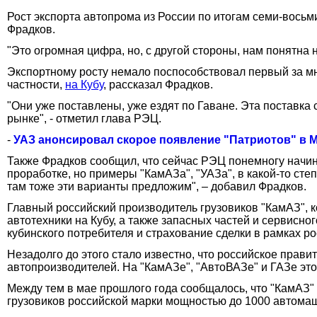
Рост экспорта автопрома из России по итогам семи-восьм
Фрадков.
"Это огромная цифра, но, с другой стороны, нам понятна н
Экспортному росту немало поспособствовал первый за мн
частности,
на Кубу
, рассказал Фрадков.
"Они уже поставлены, уже ездят по Гаване. Эта поставка
рынке", - отметил глава РЭЦ.
-
УАЗ анонсировал скорое появление "Патриотов" в М
Также Фрадков сообщил, что сейчас РЭЦ понемногу начина
проработке, но примеры "КамАЗа", "УАЗа", в какой-то ст
там тоже эти варианты предложим", – добавил Фрадков.
Главный российский производитель грузовиков "КамАЗ", к
автотехники на Кубу, а также запасных частей и сервисно
кубинского потребителя и страхование сделки в рамках р
Незадолго до этого стало известно, что российское прав
автопроизводителей. На "КамАЗе", "АвтоВАЗе" и ГАЗе это
Между тем в мае прошлого года сообщалось, что "КамАЗ"
грузовиков российской марки мощностью до 1000 автомаш