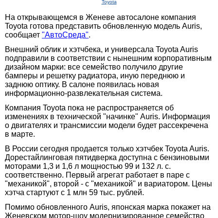
Toyota
На открывающемся в Женеве автосалоне компания
Toyota готова представить обновленную модель Auris,
сообщает
"АвтоСреда"
.
Внешний облик и хэтчбека, и универсала Toyota Auris
подправили в соответствии с нынешним корпоративным
дизайном марки: все семейство получило другие
бамперы и решетку радиатора, иную переднюю и
заднюю оптику. В салоне появилась новая
информационно-развлекательная система.
Компания Toyota пока не распространяется об
изменениях в технической "начинке" Auris. Информация
о двигателях и трансмиссии модели будет рассекречена
в марте.
В России сегодня продается только хэтчбек Toyota Auris.
Дорестайлинговая пятидверка доступна с бензиновыми
моторами 1,3 и 1,6 л мощностью 99 и 132 л. с.
соответственно. Первый агрегат работает в паре с
"механикой", второй - с "механикой" и вариатором. Цены
хэтча стартуют с 1 млн 59 тыс. рублей.
Помимо обновленного Auris, японская марка покажет на
Женевском мотор-шоу модернизированное семейство