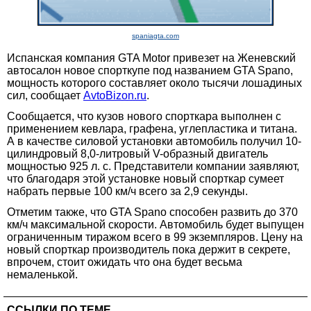
spaniagta.com
Испанская компания GTA Motor привезет на Женевский
автосалон новое спорткупе под названием GTA Spano,
мощность которого составляет около тысячи лошадиных
сил, сообщает
AvtoBizon.ru
.
Сообщается, что кузов нового спорткара выполнен с
применением кевлара, графена, углепластика и титана.
А в качестве силовой установки автомобиль получил 10-
цилиндровый 8,0-литровый V-образный двигатель
мощностью 925 л. с. Представители компании заявляют,
что благодаря этой установке новый спорткар сумеет
набрать первые 100 км/ч всего за 2,9 секунды.
Отметим также, что GTA Spano способен развить до 370
км/ч максимальной скорости. Автомобиль будет выпущен
ограниченным тиражом всего в 99 экземпляров. Цену на
новый спорткар производитель пока держит в секрете,
впрочем, стоит ожидать что она будет весьма
немаленькой.
ССЫЛКИ ПО ТЕМЕ