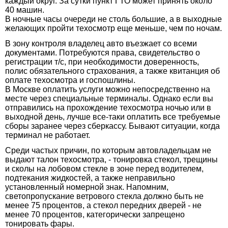
каждый округ. За сутки пункт ГТО может принять около
40 машин.
В ночные часы очереди не столь большие, а в выходные
желающих пройти техосмотр еще меньше, чем по ночам.
В зону контроля владелец авто въезжает со всеми
документами. Потребуются права, свидетельство о
регистрации т/с, при необходимости доверенность,
полис обязательного страхования, а также квитанция об
оплате техосмотра и госпошлины.
В Москве оплатить услуги можно непосредственно на
месте через специальные терминалы. Однако если вы
отправились на прохождение техосмотра ночью или в
выходной день, лучше все-таки оплатить все требуемые
сборы заранее через сберкассу. Бывают ситуации, когда
терминал не работает.
Среди частых причин, по которым автовладельцам не
выдают талон техосмотра, - тонировка стекол, трещины
и сколы на лобовом стекле в зоне перед водителем,
подтекания жидкостей, а также неправильно
установленный номерной знак. Напомним,
светопропускание ветрового стекла должно быть не
менее 75 процентов, а стекол передних дверей - не
менее 70 процентов, категорически запрещено
тонировать фары.